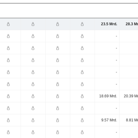
23.5 Mrd.
28.3 M
-
-
-
-
-
18.69 Mrd.
20.39 M
-
9.57 Mrd.
8.81 M
-