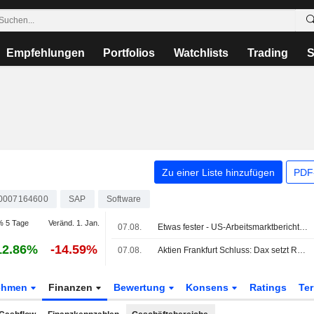
Empfehlungen
Portfolios
Watchlists
Trading
S
Zu einer Liste hinzufügen
PDF-
0007164600
SAP
Software
% 5 Tage
Veränd. 1. Jan.
07.08.
Etwas fester - US-Arbeitsmarktbericht lindert Zinssorgen
12.86%
-14.59%
07.08.
Aktien Frankfurt Schluss: Dax setzt Rekordrally nach US-Jobbericht fort
ehmen
Finanzen
Bewertung
Konsens
Ratings
Te