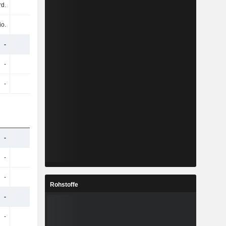
rd.
-
-
-
io.
-
-
-
-
-
-
-
-
-
-
-
-
-
-
-
-
-
-
-
-
-
-
-
-
-
-
-
Rohstoffe
-
-
-
-
-
-
-
-