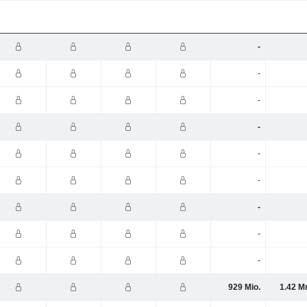
-
-
-
-
-
-
-
-
-
929 Mio.
1.42 M