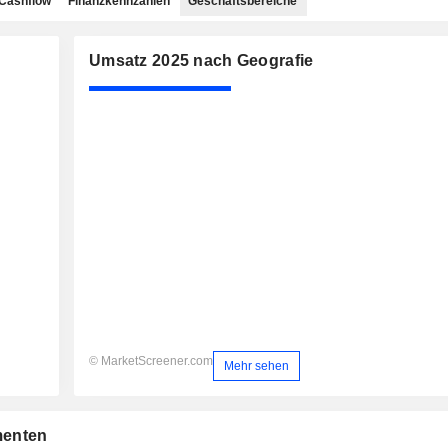
Cashflow
Finanzkennzahlen
Geschäftsbereiche
Umsatz 2025 nach Geografie
© MarketScreener.com
Mehr sehen
menten