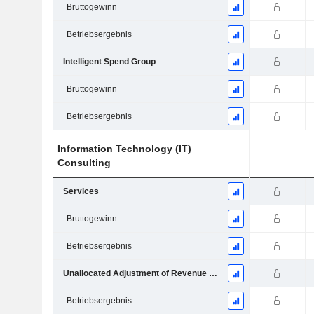
Bruttogewinn
Betriebsergebnis
Intelligent Spend Group
Bruttogewinn
Betriebsergebnis
Information Technology (IT)
Consulting
Services
Bruttogewinn
Betriebsergebnis
Unallocated Adjustment of Revenue under Fair Value Accounting
Betriebsergebnis