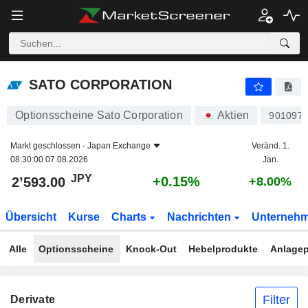
SATO CORPORATION
2’593.00
¥
+0.15%
SATO CORPORATION
Optionsscheine Sato Corporation
Aktien
901097
Markt geschlossen -
Japan Exchange
Veränd. 1.
08:30:00 07.08.2026
Jan.
JPY
+0.15%
2’593.00
+8.00%
Übersicht
Kurse
Charts
Nachrichten
Unterneh
Alle
Optionsscheine
Knock-Out
Hebelprodukte
Anlagep
Filter
Derivate