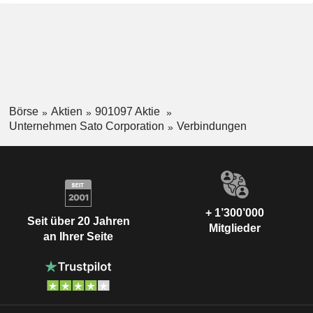
mit der Herstellung und dem Vertrieb von
Mechatronikprodukten und Verbrauchsmaterialien sowie mit
der Herstellung und dem Vertrieb von RFID-Tags und -
Etiketten im Ausland. Darüber hinaus ist das Segment im
Hoch- und Tiefbau tätig.
Börse
Aktien
901097 Aktie
Unternehmen Sato Corporation
Verbindungen
+ 1’300’000
Seit über 20 Jahren
Mitglieder
an Ihrer Seite