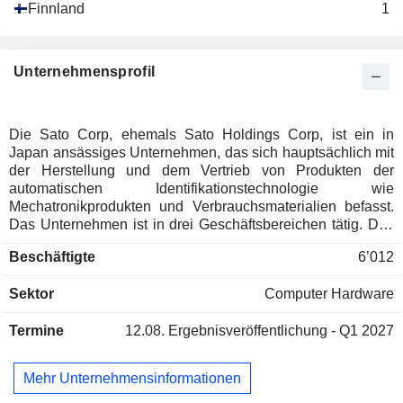
Finnland
1
Unternehmensprofil
Die Sato Corp, ehemals Sato Holdings Corp, ist ein in
Japan ansässiges Unternehmen, das sich hauptsächlich mit
der Herstellung und dem Vertrieb von Produkten der
automatischen Identifikationstechnologie wie
Mechatronikprodukten und Verbrauchsmaterialien befasst.
Das Unternehmen ist in drei Geschäftsbereichen tätig. Das
Segment „Automatic Identification Solution Japan“ befasst
Beschäftigte
6’012
sich hauptsächlich mit der Planung der
Konzernmanagementstrategien, dem Management, der
Sektor
Computer Hardware
Vermietung von Vermögenswerten, der Herstellung und dem
Vertrieb von Mechatronikprodukten und
Termine
12.08.
Ergebnisveröffentlichung - Q1 2027
Verbrauchsmaterialien sowie der Herstellung und dem
Vertrieb von industriellen Gummiprodukten, Kunstharzen
und RFID-Tags und -Etiketten. Das Segment „Automatic
Mehr Unternehmensinformationen
Identification Solution Overseas“ befasst sich hauptsächlich