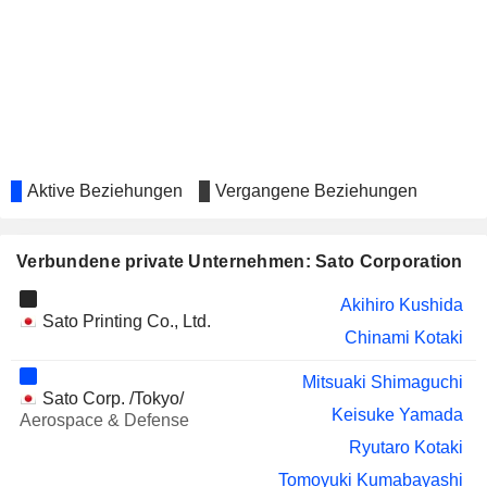
NORION BANK AB
Kjell Erik Torne Selin
SWEDISH LOGISTIC
Kjell Erik Torne Selin
PROPERTY AB
Aktive Beziehungen
Vergangene Beziehungen
Verbundene private Unternehmen: Sato Corporation
Akihiro Kushida
Sato Printing Co., Ltd.
Chinami Kotaki
Mitsuaki Shimaguchi
Sato Corp. /Tokyo/
Keisuke Yamada
Aerospace & Defense
Ryutaro Kotaki
Tomoyuki Kumabayashi