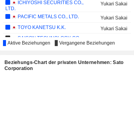
ICHIYOSHI SECURITIES CO.,
Yukari Sakai
LTD.
PACIFIC METALS CO., LTD.
Yukari Sakai
TOYO KANETSU K.K.
Yukari Sakai
SAISON TECHNOLOGY CO.,
Makoto Hayama
Aktive Beziehungen
Vergangene Beziehungen
LTD.
MIKUNI CORPORATION
Hideo Yamada
Beziehungs-Chart der privaten Unternehmen: Sato
BALDER
Kjell Erik Torne Selin
Corporation
BRINOVA AB
Kjell Erik Torne Selin
CIPHERLAB CO.,LTD.
Lim Yee
H.U. GROUP HOLDINGS, INC.
Ryoji Itoh
ISETAN MITSUKOSHI
Chieko Matsuda
HOLDINGS LTD.
HULIC CO., LTD.
Hideo Yamada
K-FAST HOLDING AB
Kjell Erik Torne Selin