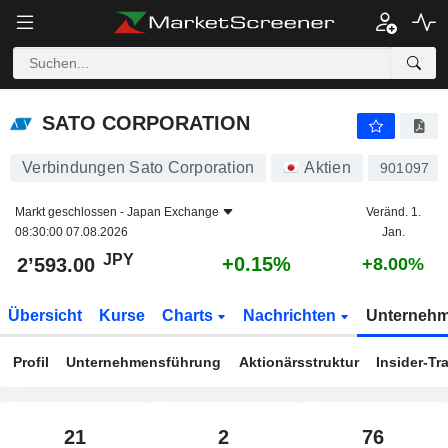
SATO CORPORATION
2’593.00
¥
+0.15%
SATO CORPORATION
Verbindungen Sato Corporation
Aktien
901097
Markt geschlossen -
Japan Exchange
Veränd. 1.
08:30:00 07.08.2026
Jan.
JPY
+0.15%
2’593.00
+8.00%
Übersicht
Kurse
Charts
Nachrichten
Unterneh
Profil
Unternehmensführung
Aktionärsstruktur
Insider-Tr
21
2
76