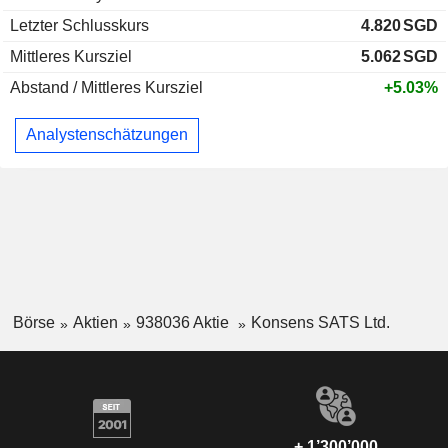
Letzter Schlusskurs
4.820
SGD
Mittleres Kursziel
5.062
SGD
Abstand / Mittleres Kursziel
+5.03%
Analystenschätzungen
Börse
Aktien
938036 Aktie
Konsens SATS Ltd.
+ 1’300’000