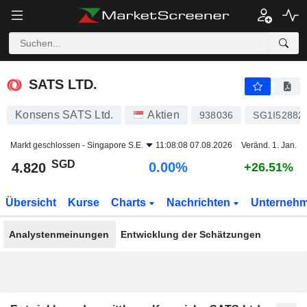
SATS LTD.
4.820
$
0.00%
SATS LTD.
Konsens SATS Ltd.
Aktien
938036
SG1I52882
Markt geschlossen -
Singapore S.E.
11:08:08 07.08.2026
Veränd. 1. Jan.
SGD
0.00%
4.820
+26.51%
Übersicht
Kurse
Charts
Nachrichten
Unterneh
Analystenmeinungen
Entwicklung der Schätzungen