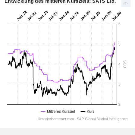
Entwicklung des mittleren Kursziels: SATS Ltd.