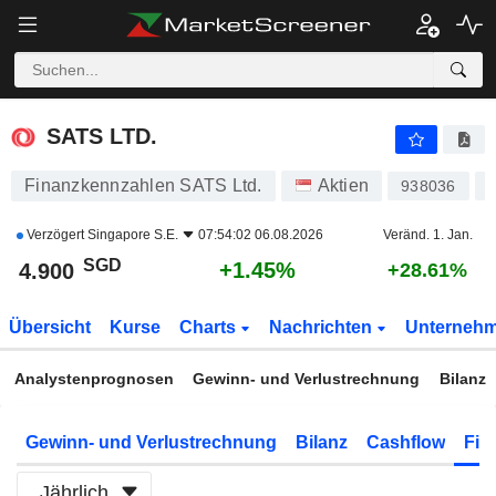
SATS LTD.
4.900
$
+1.45%
SATS LTD.
Finanzkennzahlen SATS Ltd.
Aktien
938036
Verzögert
Singapore S.E.
07:54:02 06.08.2026
Veränd. 1. Jan.
SGD
+1.45%
4.900
+28.61%
Übersicht
Kurse
Charts
Nachrichten
Unterneh
Analystenprognosen
Gewinn- und Verlustrechnung
Bilanz
Gewinn- und Verlustrechnung
Bilanz
Cashflow
Fin
Jährlich