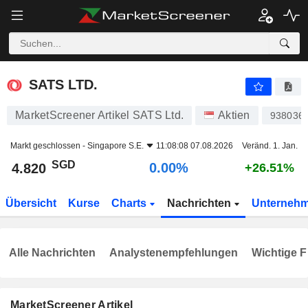
SATS LTD.
4.820
$
0.00%
SATS LTD.
MarketScreener Artikel SATS Ltd.
Aktien
938036
Markt geschlossen -
Singapore S.E.
11:08:08 07.08.2026
Veränd. 1. Jan.
SGD
0.00%
4.820
+26.51%
Übersicht
Kurse
Charts
Nachrichten
Unterneh
Alle Nachrichten
Analystenempfehlungen
Wichtige F
MarketScreener Artikel