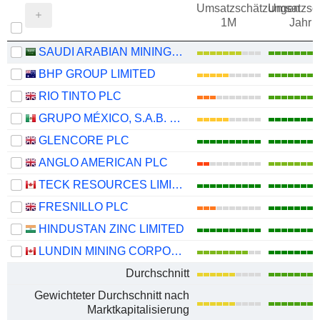
Umsatzschätzungen
Umsatzsc
1M
Jahr
SAUDI ARABIAN MINING COMPANY (MAADEN)
BHP GROUP LIMITED
RIO TINTO PLC
GRUPO MÉXICO, S.A.B. DE C.V.
GLENCORE PLC
ANGLO AMERICAN PLC
TECK RESOURCES LIMITED
FRESNILLO PLC
HINDUSTAN ZINC LIMITED
LUNDIN MINING CORPORATION
Durchschnitt
Gewichteter Durchschnitt nach
Marktkapitalisierung