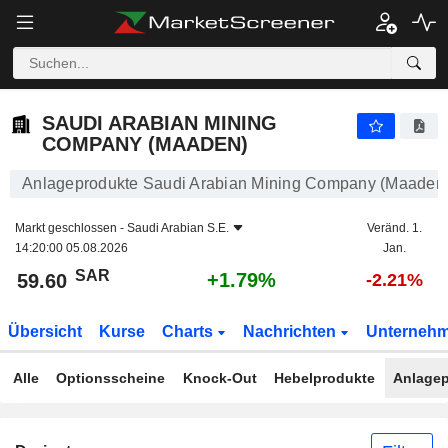
SAUDI ARABIAN MINING COMPANY (MAADEN)
59.60
﷼
+1.79%
SAUDI ARABIAN MINING
COMPANY (MAADEN)
Anlageprodukte Saudi Arabian Mining Company (Maaden
Markt geschlossen -
Saudi Arabian S.E.
Veränd. 1.
14:20:00 05.08.2026
Jan.
SAR
+1.79%
59.60
-2.21%
Übersicht
Kurse
Charts
Nachrichten
Unterneh
Alle
Optionsscheine
Knock-Out
Hebelprodukte
Anlagep