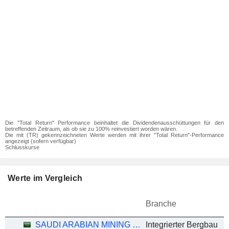
Die "Total Return" Performance beinhaltet die Dividendenausschüttungen für den
betreffenden Zeitraum, als ob sie zu 100% reinvestiert worden wären.
Die mit (TR) gekennzeichneten Werte werden mit ihrer "Total Return"-Performance
angezeigt (sofern verfügbar)
Schlusskurse
Werte im Vergleich
Branche
SAUDI ARABIAN MINING COMPANY (MAADEN)
Integrierter Bergbau