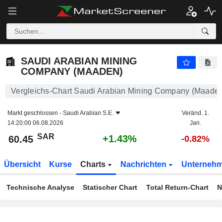
SAUDI ARABIAN MINING COMPANY (MAADEN)
60.45
﷼
+1.43%
SAUDI ARABIAN MINING
COMPANY (MAADEN)
Vergleichs-Chart Saudi Arabian Mining Company (Maade
Markt geschlossen -
Saudi Arabian S.E.
Veränd. 1.
14:20:00 06.08.2026
Jan.
SAR
+1.43%
60.45
-0.82%
Übersicht
Kurse
Charts
Nachrichten
Unterneh
Technische Analyse
Statischer Chart
Total Return-Chart
N