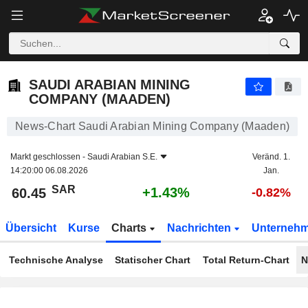
SAUDI ARABIAN MINING COMPANY (MAADEN)
60.45
﷼
+1.43%
SAUDI ARABIAN MINING
COMPANY (MAADEN)
News-Chart Saudi Arabian Mining Company (Maaden)
Markt geschlossen -
Saudi Arabian S.E.
Veränd. 1.
14:20:00 06.08.2026
Jan.
SAR
+1.43%
60.45
-0.82%
Übersicht
Kurse
Charts
Nachrichten
Unterneh
Technische Analyse
Statischer Chart
Total Return-Chart
N