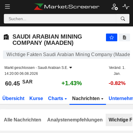
SAUDI ARABIAN MINING COMPANY (MAADEN)
60.45
﷼
+1.43%
SAUDI ARABIAN MINING
COMPANY (MAADEN)
Wichtige Fakten Saudi Arabian Mining Company (Maaden
Markt geschlossen -
Saudi Arabian S.E.
Veränd. 1.
14:20:00 06.08.2026
Jan.
SAR
+1.43%
60.45
-0.82%
Übersicht
Kurse
Charts
Nachrichten
Unterneh
Alle Nachrichten
Analystenempfehlungen
Wichtige F