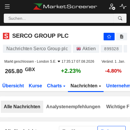
SERCO GROUP PLC
265.80
p
+2.23%
SERCO GROUP PLC
Nachrichten Serco Group plc
Aktien
899328
G
Markt geschlossen -
London S.E.
17:35:17 07.08.2026
Veränd. 1. Jan.
GBX
+2.23%
265.80
-4.80%
Übersicht
Kurse
Charts
Nachrichten
Unterneh
Alle Nachrichten
Analystenempfehlungen
Wichtige F