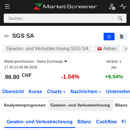
SGS SA
96.80
CHF
-1.04%
SGS SA
Gewinn- und Verlustrechnung SGS SA
Aktien
A
Markt geschlossen -
Swiss Exchange
Veränd. 1.
17:30:14 06.08.2026
Jan.
CHF
-1.04%
96.80
+6.54%
Übersicht
Kurse
Charts
Nachrichten
Unterneh
Analystenprognosen
Gewinn- und Verlustrechnung
Bilanz
Gewinn- und Verlustrechnung
Bilanz
Cashflow
Fin