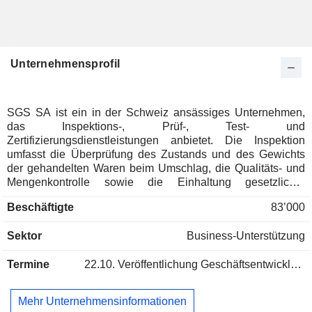
Unternehmensprofil
SGS SA ist ein in der Schweiz ansässiges Unternehmen,
das Inspektions-, Prüf-, Test- und
Zertifizierungsdienstleistungen anbietet. Die Inspektion
umfasst die Überprüfung des Zustands und des Gewichts
der gehandelten Waren beim Umschlag, die Qualitäts- und
Mengenkontrolle sowie die Einhaltung gesetzlicher
Vorschriften. Die Prüfdienste werden über ein globales
Beschäftigte
83’000
Netzwerk von Prüfeinrichtungen erbracht und prüfen die
Qualität, Sicherheit und Leistung von Produkten anhand von
Sektor
Business-Unterstützung
Gesundheits-, Sicherheits- und gesetzlichen Standards.
Zertifizierungsdienste bestätigen, dass Produkte, Prozesse,
Termine
22.10.
Veröffentlichung Geschäftsentwicklung - Q3 2026
Systeme oder Dienstleistungen entweder mit nationalen
oder internationalen Standards und Vorschriften oder mit
vom Kunden definierten Standards übereinstimmen. Die
Mehr Unternehmensinformationen
Verifizierung konzentriert sich darauf, sicherzustellen, dass