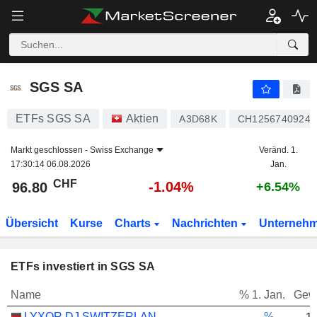
SGS SA
96.80
CHF
-1.04%
SGS SA
ETFs SGS SA
Aktien
A3D68K
CH1256740924
Markt geschlossen -
Swiss Exchange
Veränd. 1.
17:30:14 06.08.2026
Jan.
CHF
-1.04%
96.80
+6.54%
Übersicht
Kurse
Charts
Nachrichten
Unterneh
ETFs investiert in SGS SA
Name
% 1. Jan.
Gew
LYXOR DJ SWITZERLAND TITANS 30 (DR) UCITS ETF- CHF
-.--%