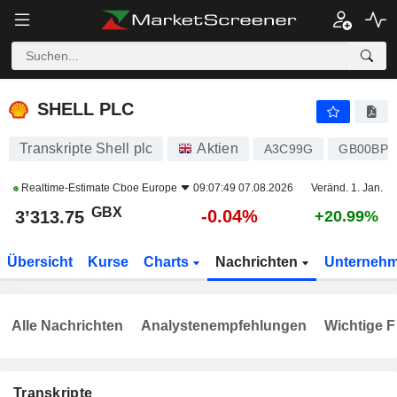
SHELL PLC
3’314.25
p
-0.02%
SHELL PLC
Transkripte Shell plc
Aktien
A3C99G
GB00BP6
Realtime-Estimate
Cboe Europe
09:07:49 07.08.2026
Veränd. 1. Jan.
GBX
-0.04%
3’313.75
+20.99%
Übersicht
Kurse
Charts
Nachrichten
Unterneh
Alle Nachrichten
Analystenempfehlungen
Wichtige F
Transkripte