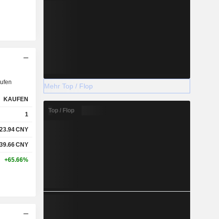
ufen
Mehr Top / Flop
KAUFEN
Top / Flop
1
23.94
CNY
39.66
CNY
+65.66%