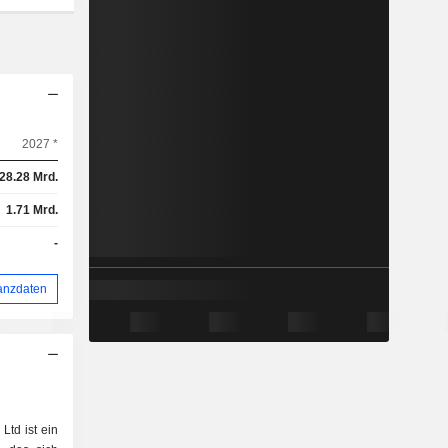
2027 *
28.28 Mrd.
1.71 Mrd.
-
anzdaten
td ist ein