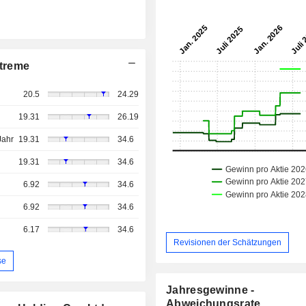
treme
20.5
24.29
19.31
26.19
Jahr
19.31
34.6
19.31
34.6
6.92
34.6
6.92
34.6
6.17
34.6
Revisionen der Schätzungen
se
Jahresgewinne -
Abweichungsrate