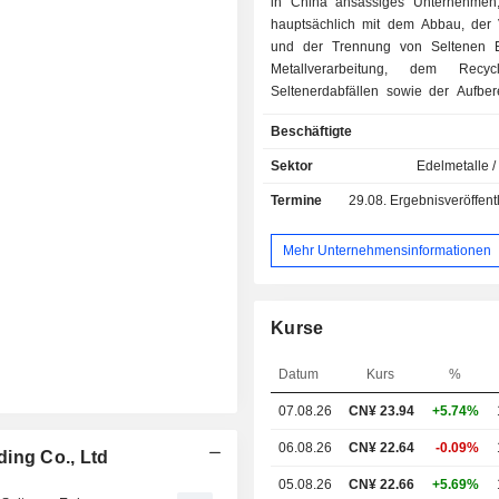
in China ansässiges Unternehmen
hauptsächlich mit dem Abbau, der 
und der Trennung von Seltenen E
Metallverarbeitung, dem Recy
Seltenerdabfällen sowie der Aufber
Zirkon-Titan-Erz befasst. Das Unterne
Beschäftigte
vier Geschäftsbereichen tä
Geschäftsbereich Jiangxi befasst si
Sektor
Edelmetalle /
hauptsächlich mit der Forsc
Termine
29.08.
Ergebnisveröffentlichun
Entwicklung, der Produktion und de
von Produkten zur Verhüttung un
von Seltenen Erden mittels Schwer
Mehr Unternehmensinformationen
Geschäftsbereich Sichuan befass
Sichuan hauptsächlich mit der For
Entwicklung, der Produktion und de
Kurse
von Produkten zur Verhüttung un
von Seltenen Erden mittels Fluorkohle
Datum
Kurs
%
Das Segment Zirkon-Titan produ
vertreibt hauptsächlich Zirkon-Tita
07.08.26
CN¥
23.94
+5.74%
aus importiertem Zirkonium und 
Unternehmen betreibt zudem da
06.08.26
CN¥ 22.64
-0.09%
ing Co., Ltd
„Sonstiges“. Zu den Hauptprod
05.08.26
CN¥ 22.66
+5.69%
Unternehmens zählen Seltenerdko