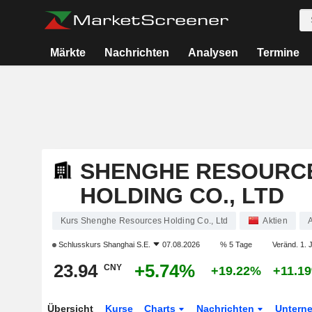
Märkte
Nachrichten
Analysen
Termine
SHENGHE RESOURC
HOLDING CO., LTD
Kurs Shenghe Resources Holding Co., Ltd
Aktien
Schlusskurs
Shanghai S.E.
07.08.2026
% 5 Tage
Veränd. 1. 
23.94
+5.74%
CNY
+19.22%
+11.1
Übersicht
Kurse
Charts
Nachrichten
Untern