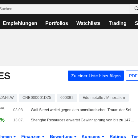
Empfehlungen
Portfolios
Watchlists
Trading
S
ES
Zu einer Liste hinzufügen
PDF-
A0M4LW
CNE000001DZ5
600392
Edelmetalle / Mineralien
Jan.
03.08.
Wall Street wettet gegen den amerikanischen Traum der Seltenen Erden
9%
13.07.
Shenghe Resources erwartet Gewinnsprung von bis zu 147% im 1. Halbjahr; Aktie rutscht um 8% ab
ehmen
Finanzen
Bewertung
Konsens
Ratings
Te