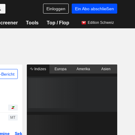
Einloggen
Ein Abo abschließen
creener
Tools
Top / Flop
Edition Schweiz
Indizes
Europa
Amerika
Asien
Bericht
MT
rmine
Sektor
ETFs