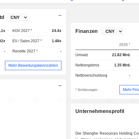
td
.1x
KGV 2027 *
24.4x
Finanzen
92x
EV / Sales 2027 *
1.48x
2026 *
-
Rendite 2027 *
-
Umsatz
21.82 Mrd.
Nettoergebnis
1.35 Mrd.
Mehr Bewertungskennzahlen
Nettoverschuldung
-
Mehr Fin
* Schätzungen
Unternehmensprofil
Die Shenghe Resources Holding Co L