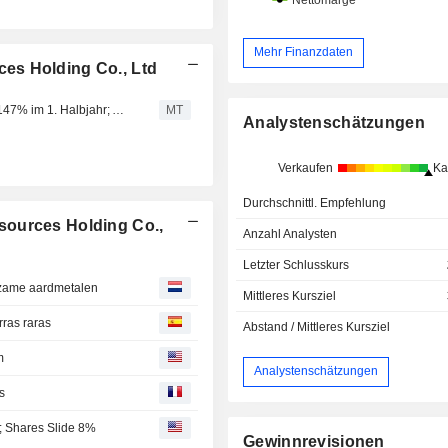
Mehr Finanzdaten
es Holding Co., Ltd
Shenghe Resources erwartet Gewinnsprung von bis zu 147% im 1. Halbjahr; Aktie rutscht um 8% ab
MT
Analystenschätzungen
Verkaufen
Ka
Durchschnittl. Empfehlung
sources Holding Co.,
Anzahl Analysten
Letzter Schlusskurs
dzame aardmetalen
Mittleres Kursziel
rras raras
Abstand / Mittleres Kursziel
m
Analystenschätzungen
s
; Shares Slide 8%
Gewinnrevisionen