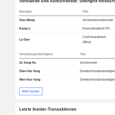
Vorstände und Aufsichtsräte: Shenghe Resourc
Manager
Titel
Xiao Wang
Vorstandsvorsitzender
Kang Li
Finanzdirektor/CFO
Chief Investment
Lu Gan
Officer
Verwaltungsratsmitglied
Titel
Ze Song Hu
Vorsitzender
Zhen Hai Yang
Direktor/Vorstandsmitgli
Wen Hao Yang
Direktor/Vorstandsmitgli
Mehr Insider
Letzte Insider-Transaktionen