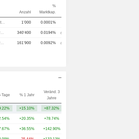
%
Anzahl
Marktkap.
Verwaltungsratsmitglied
1’000
0.0001%
Chief Executive Officer (CEO)
340’400
0.0194%
Chief Executive Officer (CEO)
161’900
0.0092%
Veränd. 3
5 Tage
% 1 Jahr
Kap.($)
Jahre
9.22%
+15.10%
+87.32%
5.88 Mrd.
2.54%
+20.35%
+78.74%
22.44 Mrd.
7.67%
+36.55%
+142.90%
11.12 Mrd.
8.09%
-25.44%
+133.13%
8.45 Mrd.