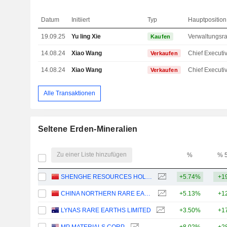
Datum
Initiiert
Typ
Hauptposition
19.09.25
Yu ling Xie
Kaufen
14.08.24
Xiao Wang
Verkaufen
14.08.24
Xiao Wang
Verkaufen
Alle Transaktionen
Seltene Erden-Mineralien
Zu einer Liste hinzufügen
%
% 
SHENGHE RESOURCES HOLDING CO., LTD
+5.74%
+1
CHINA NORTHERN RARE EARTH (GROUP) HIGH-TECH CO.,LTD
+5.13%
+1
LYNAS RARE EARTHS LIMITED
+3.50%
+1
MP MATERIALS CORP.
+8.02%
+2