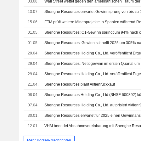
03.08.
Wall Street wettet gegen den amerikanischen Traum der
13.07.
15.06.
01.05.
01.05.
Shenghe Resources: Gewinn schnellt 2025 um 305% n
29.04.
29.04.
Shenghe Resources: Nettogewinn im ersten Quartal um 
29.04.
21.04.
Shenghe Resources plant Aktienrückkauf
08.04.
07.04.
Shenghe Resources Holding Co., Ltd. autorisiert Aktie
30.01.
Shenghe Resources erwartet für 2025 einen Gewinnanst
12.01.
VHM beendet Abnahmevereinbarung mit Shenghe Reso
Mehr Börsen-Nachrichten