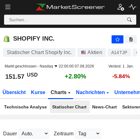
SHOPIFY INC.
151.57
$
+2.80%
SHOPIFY INC.
Statischer Chart Shopify Inc.
Aktien
A14TJP
C
Markt geschlossen -
Nasdaq
22:00:00 07.08.2026
Veränd. 1. Jan.
USD
+2.80%
151.57
-5.84%
Übersicht
Kurse
Charts
Nachrichten
Unterneh
Technische Analyse
Statischer Chart
News-Chart
Sektore
Dauer
Zeitraum