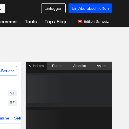
Einloggen
Ein Abo abschließen
creener
Tools
Top / Flop
Edition Schweiz
Indizes
Europa
Amerika
Asien
Bericht
MT
RE
rmine
Sektor
Derivate
ETFs