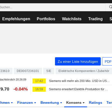
Empfehlungen
Portfolios
Watchlists
Trading
S
Zu einer Liste hinzufügen
PDF-
723610
DE0007236101
SIE
Elektrische Komponenten / Zubehör
achbörslich
20:26:09
17:42
Siemens will mehr als 200 Mio. USD in US-Standorte für Ausrüstung von KI-Rechenzentren investieren
9.70
-0.04%
16:59
Siemens erweitert Elektrik-Produktion für Rechenzentren in USA
ehmen
Finanzen
Bewertung
Konsens
Ratings
Te