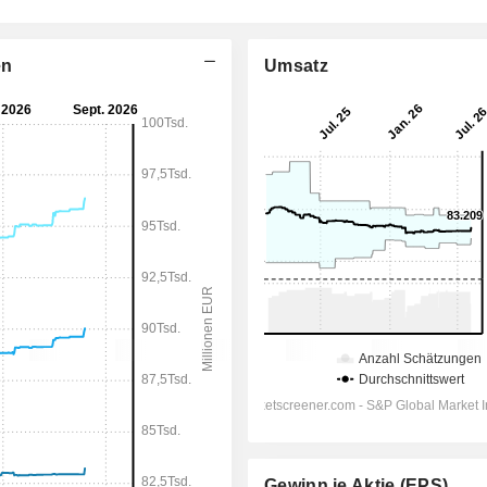
en
Umsatz
Gewinn je Aktie (EPS)