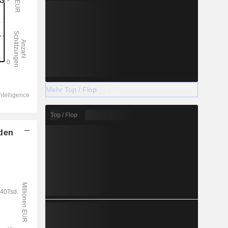
Mehr Top / Flop
Top / Flop
lden