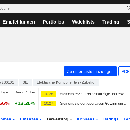
Empfehlungen
Portfolios
Watchlists
Trading
S
Zu einer Liste hinzufügen
PDF-
7236101
SIE
Elektrische Komponenten / Zubehör
 Tage
Veränd. 1. Jan.
10:28
Siemens erzielt Rekordaufträge und erwartet mehr Gewinn
.56%
+13.36%
10:27
Siemens steigert operativen Gewinn um 25 Prozent und hebt Prognose an
ehmen
Finanzen
Bewertung
Konsens
Ratings
Te