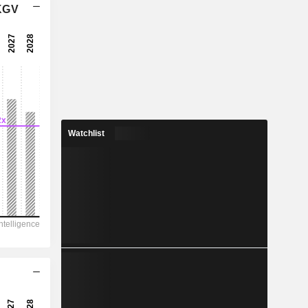
 KGV
16.1x
20.1x
4.97%
6.404
2.24%
13.68
Watchlist
46.8%
95’857
19’234
15’701
11’044
32’442
285.95