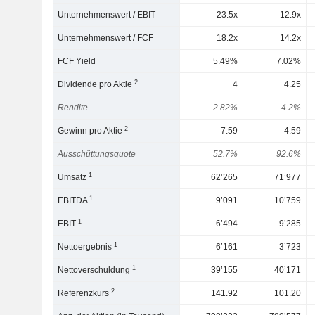
Unternehmenswert / EBIT
23.5x
12.9x
Unternehmenswert / FCF
18.2x
14.2x
FCF Yield
5.49%
7.02%
2
Dividende pro Aktie
4
4.25
Rendite
2.82%
4.2%
2
Gewinn pro Aktie
7.59
4.59
Ausschüttungsquote
52.7%
92.6%
1
Umsatz
62’265
71’977
1
EBITDA
9’091
10’759
1
EBIT
6’494
9’285
1
Nettoergebnis
6’161
3’723
1
Nettoverschuldung
39’155
40’171
2
Referenzkurs
141.92
101.20