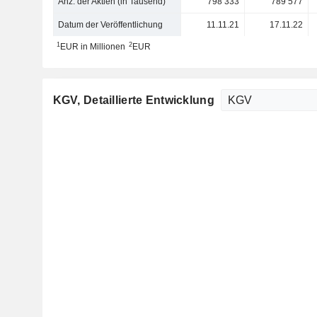
Anz. der Aktien (in Tausend)
798’333
789’577
Datum der Veröffentlichung
11.11.21
17.11.22
1
2
EUR in Millionen
EUR
KGV
, Detaillierte Entwicklung