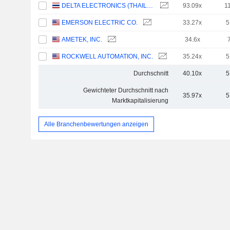
DELTA ELECTRONICS (THAILAND)
93.09x
1
EMERSON ELECTRIC CO.
33.27x
5
AMETEK, INC.
34.6x
ROCKWELL AUTOMATION, INC.
35.24x
5
Durchschnitt
40.10x
5
Gewichteter Durchschnitt nach
35.97x
5
Marktkapitalisierung
Alle Branchenbewertungen anzeigen