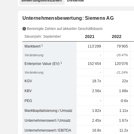
Bewertungskennzahlen
Dividende
Unternehmensbewertung: Siemens AG
Bereinigte Zahlen auf aktueller Geschäftsbasis
2021
2022
Steuerjahr: September
1
Marktwert
113’299
79’905
Veränderung
-
-29.47%
1
Enterprise Value (EV)
152’454
120’076
Veränderung
-
-21.24%
KGV
18.7x
22x
KBV
2.56x
1.68x
PEG
-
-0.6x
Marktkapitalisierung / Umsatz
1.82x
1.11x
Unternehmenswert / Umsatz
2.45x
1.67x
Unternehmenswert / EBITDA
16.8x
11.2x