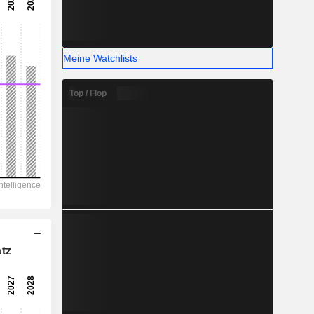
-
-
Meine Watchlists
Top / Flop
tz