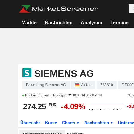
Märkte
Nachrichten
Analysen
Termine
SIEMENS AG
Bewertung Siemens AG
Aktien
723610
DE000
Realtime-Estimate
Tradegate
10:39:14 06.08.2026
% 5
274.25
-4.09%
EUR
-3
Übersicht
Kurse
Charts
Nachrichten
Untern