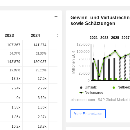
Gewinn- und Verlustrech
sowie Schätzungen
2023
2024
2025
2026
2027
107’367
141’274
177’700
219’608
-
34.37%
31.58%
25.78%
23.58%
-
143’879
180’037
219’220
259’019
256’033
19.82%
25.13%
21.76%
18.16%
-1.15%
13.7x
17.5x
18.9x
27x
23.5x
2.24x
2.79x
2.87x
3.41x
3.19x
0x
3.69x
1.1x
-2.2x
1.6x
1.38x
1.86x
2.25x
2.65x
2.45x
Mehr Finanzdaten
1.85x
2.37x
2.78x
3.12x
2.86x
10.2x
13.3x
16.4x
17x
14.9x