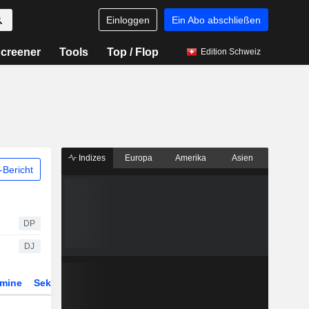
Einloggen
Ein Abo abschließen
creener
Tools
Top / Flop
Edition Schweiz
Indizes
Europa
Amerika
Asien
Bericht
DP
DJ
rmine
Sektor
Derivate
ETFs