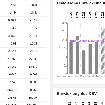
Historische Entwicklung
14.9x
18.8x
22.8x
21.9x
18.6x
14.4x
18.8x
20.3x
30.6x
23.3x
6.96%
5.32%
4.93%
3.27%
4.3%
4.7
5.2
5.35
5.628
5.956
3.46%
2.87%
2.33%
1.97%
2.08%
9.91
10.38
12.11
10.59
12.16
47.4%
50.1%
44.2%
53.1%
49%
77’769
75’930
78’914
82’924
89’630
14’163
13’577
13’380
15’192
17’192
9’649
9’593
9’594
11’850
13’735
7’949
8’301
9’620
8’458
9’776
36’512
38’763
41’520
39’411
36’425
Entwicklung des KBV
135.66
181.34
229.20
285.95
285.95