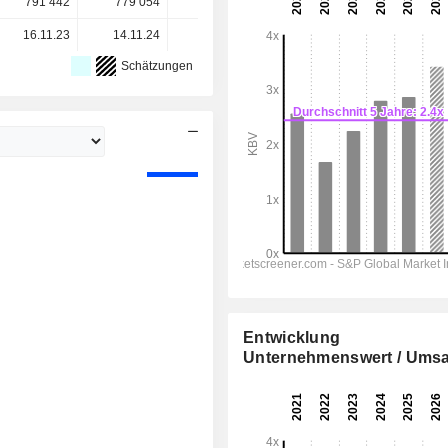
791’442
779’054
775’303
767’995
-
16.11.23
14.11.24
13.11.25
-
-
Schätzungen
Entwicklung
Unternehmenswert / Umsa