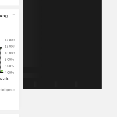
nung
2028
-
-
252’050
-1.56%
20.9x
2.92x
1.7x
2.29x
2.63x
13.1x