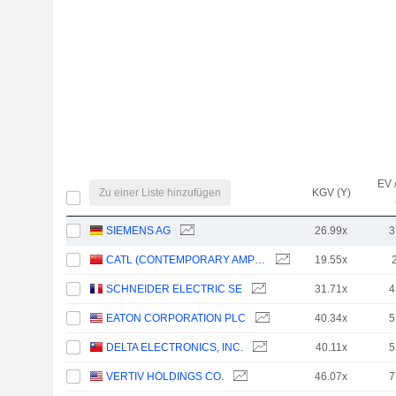
EV 
Zu einer Liste hinzufügen
KGV (Y)
SIEMENS AG
26.99x
3
CATL (CONTEMPORARY AMPEREX TECHNOLOGY)
19.55x
SCHNEIDER ELECTRIC SE
31.71x
4
EATON CORPORATION PLC
40.34x
5
DELTA ELECTRONICS, INC.
40.11x
5
VERTIV HOLDINGS CO.
46.07x
7