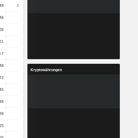
.48
114.41
3.68
-7.38
46
2.99
-0.15
-0.72
26
8.68
-5.41
-3.12
21
1.47
2.57
6.47
8.7
-4.25
1.89
12.44
.48
73.57
109.21
-8.87
Kryptowährungen
72
-2.26
7.29
21.42
45
19.51
-4.69
13.65
46
6.43
-2.7
17.1
.89
65.3
-18.68
46.74
.25
40.38
-12.43
36.16
25
10.59
10.64
2.88