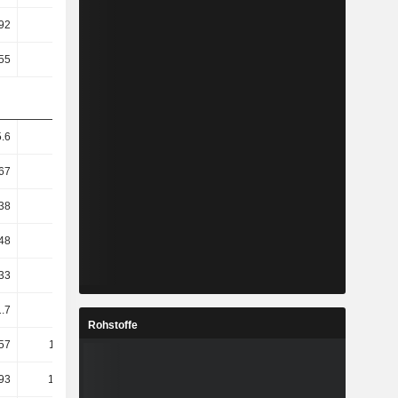
92
4.46
4.53
5.68
55
3.39
3.57
4.11
.6
8.05
1.4
3.93
67
14.73
2.43
1.93
38
20.68
-0.91
-2.19
48
24.76
-0.75
-3.3
33
27.03
2.74
-4.27
1.7
92.91
4.48
-6.5
Rohstoffe
.57
113.51
4.43
15.89
.93
142.17
2.47
-9.24