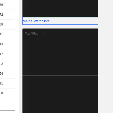
86
17.93
18.42
18.79
72
15.31
15.66
14.54
Meine Watchlists
58
13.37
13.8
12.64
Top / Flop
11
11.89
12.72
11.52
13
10.95
11.73
10.55
17
10.22
10.93
12.19
5.2
10.2
10.82
9.58
54
7.93
8.46
7.21
91
7.48
6.28
8.68
58
8.52
7.75
9.98