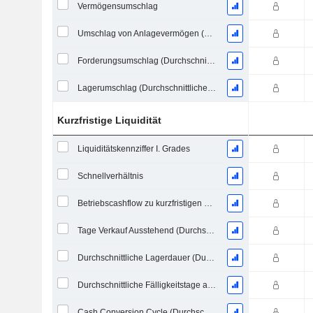
Vermögensumschlag
Umschlag von Anlagevermögen (Durchschnittliches Anlagevermögen)
Forderungsumschlag (Durchschnittliche Forderungen)
Lagerumschlag (Durchschnittlicher Lagerbestand)
Kurzfristige Liquidität
Liquiditätskennziffer I. Grades
Schnellverhältnis
Betriebscashflow zu kurzfristigen Verbindlichkeiten
Tage Verkauf Ausstehend (Durchschnittliche Forderungen)
Durchschnittliche Lagerdauer (Durchschnittlicher Lagerbestand)
Durchschnittliche Fälligkeitstage ausstehender Zahlungen
Cash Conversion Cycle (Durchschnittliche Tage)