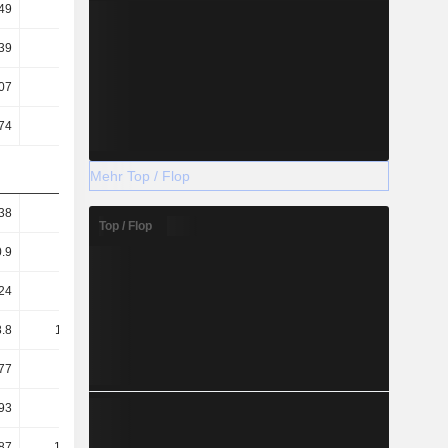
49
0.52
0.52
0.5
39
6.65
6.37
6.33
07
3.14
3.03
3.16
74
4.34
4.1
4.51
Mehr Top / Flop
38
1.35
1.4
1.37
Top / Flop
0.9
0.86
0.84
0.88
24
0.27
0.27
0.28
.8
116.23
120.97
115.52
77
84.1
89.19
80.9
93
76.1
76.34
68.29
87
124.23
133.82
128.13