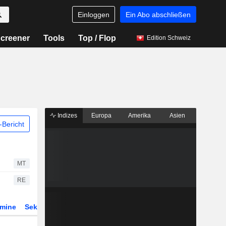
Einloggen
Ein Abo abschließen
creener
Tools
Top / Flop
Edition Schweiz
Indizes
Europa
Amerika
Asien
Bericht
MT
RE
rmine
Sektor
Derivate
ETFs