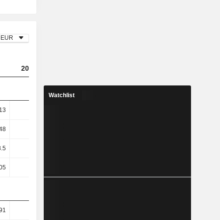
EUR
2023
2024
2025
Watchlist
13
3.9
4.12
3.62
48
5.63
5.92
4.97
8.5
15.78
16.3
13.37
05
16.41
16.59
13.32
91
38.13
39.28
38.52