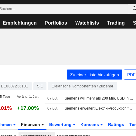
Empfehlungen
Portfolios
Watchlists
Trading
S
Zu einer Liste hinzufügen
PDF-
DE0007236101
SIE
Elektrische Komponenten / Zubehör
5 Tage
Veränd. 1. Jan.
07.08.
Siemens will mehr als 200 Mio. USD in US-Standorte für Ausrüstung von KI-Rechenzentren investieren
1.01%
+17.00%
07.08.
Siemens erweitert Elektrik-Produktion für Rechenzentren in USA
ehmen
Finanzen
Bewertung
Konsens
Ratings
Te