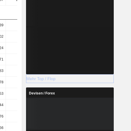
39
87.82
85.22
81.93
02
46.76
46.01
45.03
24
73.71
73.48
65.58
71
39.25
39.67
36.05
83
63.42
61.96
58.86
Mehr Top / Flop
78
7.12
5.41
5.54
Devisen / Forex
53
9.76
7.09
7.5
44
8.05
5.92
6.01
76
3.68
3.79
4.55
66
2.8
2.98
3.29