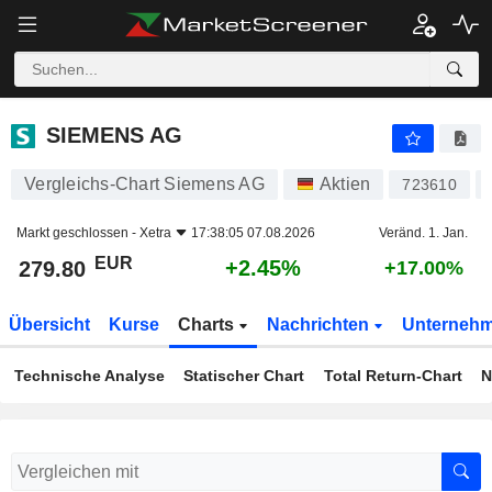
SIEMENS AG
279.80
€
+2.45%
SIEMENS AG
Vergleichs-Chart Siemens AG
Aktien
723610
Markt geschlossen -
Xetra
17:38:05 07.08.2026
Veränd. 1. Jan.
EUR
+2.45%
279.80
+17.00%
Übersicht
Kurse
Charts
Nachrichten
Unterneh
Technische Analyse
Statischer Chart
Total Return-Chart
N