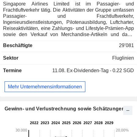
Singapore Airlines Limited ist im Passagier- und
Frachtluftverkehr tätig. Die Aktivitäten der Gruppe umfassen
Passagier- und Frachtluftverkehr,
Ingenieursdienstleistungen, Pilotenausbildung, Luftcharter,
Reiseaktivitäten, eine Zahlungs- und Lifestyle-Prämien-App
sowie den Verkauf von Merchandise-Artikeln und damit
verbundene Aktivitäten. Das Unternehmen ist in drei
Beschäftigte
29’081
Segmenten tätig. Das FSC-Segment bietet Passagier- und
Frachtluftverkehr unter der Marke Singapore Airlines an,
Sektor
Fluglinien
wobei der Schwerpunkt auf dem Full-Service-
Passagiersegment liegt. Das LCC-Segment bietet
Termine
11.08.
Ex-Dividenden-Tag - 0.22 SGD
Passagierluftverkehr unter der Marke Scoot an, wobei der
Schwerpunkt auf dem Low-Cost-Passagiersegment liegt.
Das Segment Engineering Services bietet Wartungs- und
Mehr Unternehmensinformationen
Überholungsdienstleistungen für Flugzeugzellen,
Linienwartung, technische Bodenabfertigungsdienste und
Flottenmanagement an sowie die Herstellung von
Flugzeugkabinenausstattung, die Sanierung von
Gewinn- und Verlustrechnung sowie Schätzungen
Flugzeugküchen, technische und nicht-technische
Abfertigungsdienstleistungen sowie die Reparatur und
Überholung von hydromechanischer Flugzeugausrüstung.