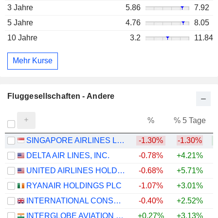
3 Jahre
5.86
7.92
5 Jahre
4.76
8.05
10 Jahre
3.2
11.84
Mehr Kurse
Fluggesellschaften - Andere
%
% 5 Tage
%
SINGAPORE AIRLINES LIMITED
-1.30%
-1.30%
+
DELTA AIR LINES, INC.
-0.78%
+4.21%
+
UNITED AIRLINES HOLDINGS, INC.
-0.68%
+5.71%
+
RYANAIR HOLDINGS PLC
-1.07%
+3.01%
INTERNATIONAL CONSOLIDATED AIRLINES GROUP, S.A.
-0.40%
+2.52%
+
INTERGLOBE AVIATION LIMITED
+0.27%
+3.13%