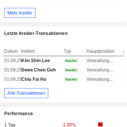
Mehr Insider
Letzte Insider-Transaktionen
Datum
Initiiert
Typ
Hauptposition
A
01.09.25
Kim Shin Lee
Verwaltungsratsmitglied
Kaufen
01.09.25
Swee Chen Goh
Verwaltungsratsmitglied
Kaufen
01.09.25
Chiu Fai Ho
Verwaltungsratsmitglied
1
Kaufen
Alle Transaktionen
Performance
1 Tag
-1.30%