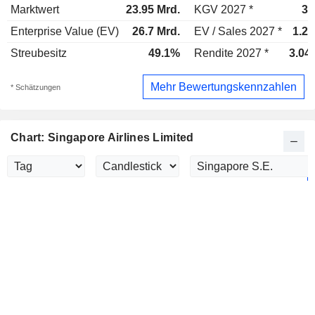
Marktwert
23.95 Mrd.
KGV 2027 *
30
Enterprise Value (EV)
26.7 Mrd.
EV / Sales 2027 *
1.21
Streubesitz
49.1%
Rendite 2027 *
3.04
Mehr Bewertungskennzahlen
* Schätzungen
Chart: Singapore Airlines Limited