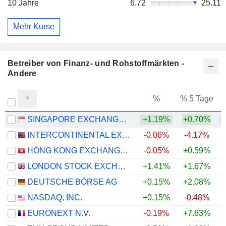
10 Jahre
6.72
25.11
Mehr Kurse
Betreiber von Finanz- und Rohstoffmärkten -
Andere
%
% 5 Tage
%
SINGAPORE EXCHANGE LIMITED
+1.19%
+0.70%
+
INTERCONTINENTAL EXCHANGE, INC.
-0.06%
-4.17%
HONG KONG EXCHANGES AND CLEARING LIMITED
-0.05%
+0.59%
LONDON STOCK EXCHANGE GROUP PLC
+1.41%
+1.67%
DEUTSCHE BÖRSE AG
+0.15%
+2.08%
NASDAQ, INC.
+0.15%
-0.48%
EURONEXT N.V.
-0.19%
+7.63%
+