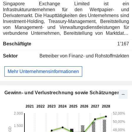
Singapore Exchange Limited ist ein
Infrastrukturunternehmen für den Wertpapier- und
Derivatemarkt. Die Haupttätigkeiten des Unternehmens sind
Investment-Holding, Treasury-Management, Bereitstellung
von Management- und Verwaltungsdienstleistungen für
verbundene Unternehmen, Bereitstellung von Marktdaten
und technologische Konnektivitätsdienste. Zu seinen
Beschäftigte
1’167
Segmenten gehören Fixed Income, Currencies and
Commodities, Equities-Cash, Equities-Derivatives, Platform
Sektor
Betreiber von Finanz- und Rohstoffmärkten
and Others und Corporate. Das Segment Fixed Income,
Currencies and Commodities bietet Dienstleistungen für
Emittenten von festverzinslichen Wertpapieren, den Handel
Mehr Unternehmensinformationen
mit Derivaten und Clearing-Dienstleistungen sowie
Collateral Management an. Das Segment Equities-Cash
bietet Emittentendienstleistungen, Wertpapierhandel und -
clearing, Wertpapierabwicklung und Depotverwaltung an.
Gewinn- und Verlustrechnung sowie Schätzungen
Das Segment Aktien-Derivate erbringt Dienstleistungen im
Bereich Derivatehandel und -clearing sowie
Sicherheitenmanagement. Das Segment Plattform und
Sonstiges erbringt verschiedene Dienstleistungen im
Zusammenhang mit dem Plattformgeschäft.