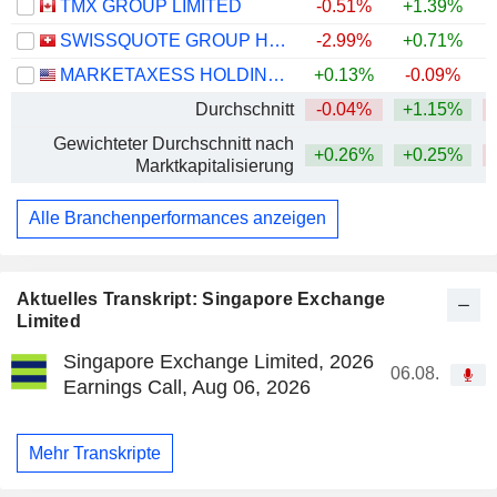
TMX GROUP LIMITED
-0.51%
+1.39%
SWISSQUOTE GROUP HOLDING SA
-2.99%
+0.71%
MARKETAXESS HOLDINGS INC.
+0.13%
-0.09%
Durchschnitt
-0.04%
+1.15%
Gewichteter Durchschnitt nach
+0.26%
+0.25%
Marktkapitalisierung
Alle Branchenperformances anzeigen
Aktuelles Transkript: Singapore Exchange
Limited
Singapore Exchange Limited, 2026
06.08.
Earnings Call, Aug 06, 2026
Mehr Transkripte