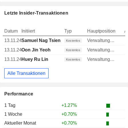
Letzte Insider-Transaktionen
Datum
Initiiert
Typ
Hauptposition
A
13.11.24
Samuel Nag Tsien
Verwaltungsratsmitglied
Kostenlos
13.11.24
Oon Jin Yeoh
Verwaltungsratsmitglied
Kostenlos
13.11.24
Huey Ru Lin
Verwaltungsratsmitglied
Kostenlos
Alle Transaktionen
Performance
1 Tag
+1.27%
1 Woche
+0.70%
Aktueller Monat
+0.70%