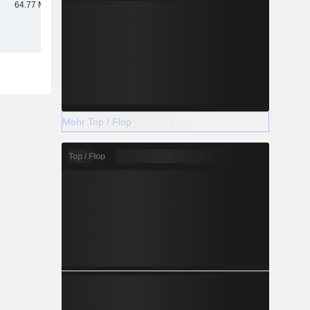
64.77 Mrd.
Mehr Top / Flop
Top / Flop