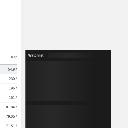
Watchlist
Kap.($)
54.9 Mrd.
230 Mrd.
196 Mrd.
161 Mrd.
81.84 Mrd.
79.05 Mrd.
71.51 Mrd.