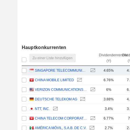
Hauptkonkurrenten
Dividendenrendite
Divi
Zu einer Liste hinzufügen
(Y)
(
SINGAPORE TELECOMMUNICATIONS LIMITED
4.65%
4
CHINA MOBILE LIMITED
6.76%
7
VERIZON COMMUNICATIONS, INC.
6%
6
DEUTSCHE TELEKOM AG
3.88%
4
NTT, INC.
3.4%
3
CHINA TELECOM CORPORATION LIMITED
6.77%
7
AMÉRICA MÓVIL, S.A.B. DE C.V.
2.7%
2