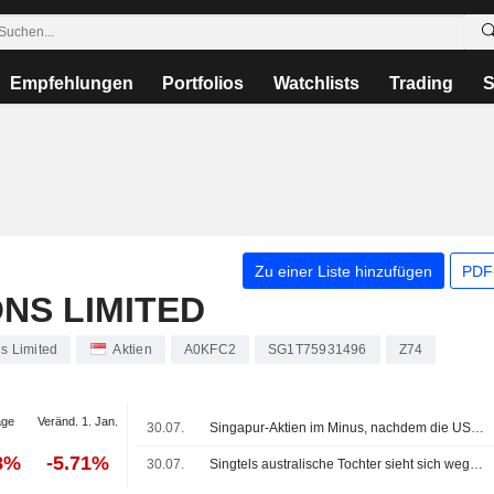
Empfehlungen
Portfolios
Watchlists
Trading
S
Zu einer Liste hinzufügen
PDF-
NS LIMITED
s Limited
Aktien
A0KFC2
SG1T75931496
Z74
age
Veränd. 1. Jan.
30.07.
Singapur-Aktien im Minus, nachdem die US-Notenbank die Zinsen unverändert lässt
8%
-5.71%
30.07.
Singtels australische Tochter sieht sich wegen Verstößen bei Notrufen mit Gerichtsverfahren konfrontiert