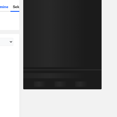
rmine
Sektor
Derivate
ETFs