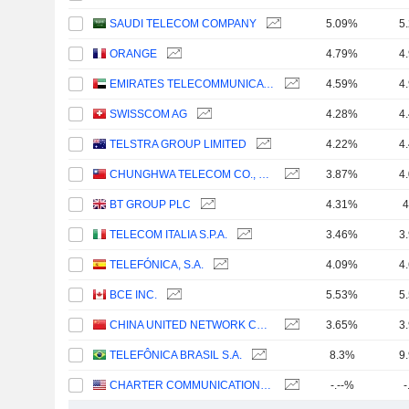
SAUDI TELECOM COMPANY
5.09%
5
ORANGE
4.79%
4
EMIRATES TELECOMMUNICATIONS GROUP COMPANY
4.59%
4
SWISSCOM AG
4.28%
4
TELSTRA GROUP LIMITED
4.22%
4
CHUNGHWA TELECOM CO., LTD.
3.87%
4
BT GROUP PLC
4.31%
4
TELECOM ITALIA S.P.A.
3.46%
3
TELEFÓNICA, S.A.
4.09%
4
BCE INC.
5.53%
5
CHINA UNITED NETWORK COMMUNICATIONS LIMITED
3.65%
3
TELEFÔNICA BRASIL S.A.
8.3%
9
CHARTER COMMUNICATIONS, INC.
-.--%
-