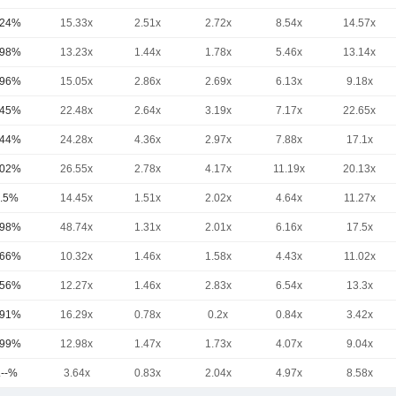
.24%
15.33x
2.51x
2.72x
8.54x
14.57x
.98%
13.23x
1.44x
1.78x
5.46x
13.14x
.96%
15.05x
2.86x
2.69x
6.13x
9.18x
.45%
22.48x
2.64x
3.19x
7.17x
22.65x
.44%
24.28x
4.36x
2.97x
7.88x
17.1x
.02%
26.55x
2.78x
4.17x
11.19x
20.13x
.5%
14.45x
1.51x
2.02x
4.64x
11.27x
.98%
48.74x
1.31x
2.01x
6.16x
17.5x
.66%
10.32x
1.46x
1.58x
4.43x
11.02x
.56%
12.27x
1.46x
2.83x
6.54x
13.3x
.91%
16.29x
0.78x
0.2x
0.84x
3.42x
.99%
12.98x
1.47x
1.73x
4.07x
9.04x
.--%
3.64x
0.83x
2.04x
4.97x
8.58x