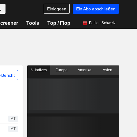
Einloggen
Ein Abo abschließen
creener
Tools
Top / Flop
Edition Schweiz
Indizes
Europa
Amerika
Asien
Bericht
MT
MT