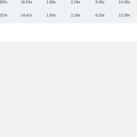
.85%
16.53x
1.89x
2.29x
6.45x
14.36x
.31%
14.42x
1.83x
2.18x
6.33x
13.39x