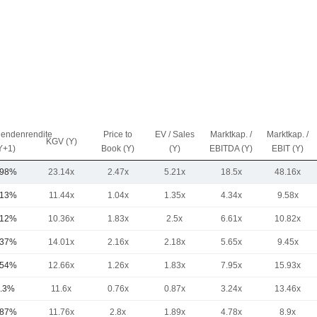
dendenrendite
Price to
EV / Sales
Marktkap. /
Marktkap. /
KGV (Y)
Y+1)
Book (Y)
(Y)
EBITDA (Y)
EBIT (Y)
.98%
23.14x
2.47x
5.21x
18.5x
48.16x
.13%
11.44x
1.04x
1.35x
4.34x
9.58x
.12%
10.36x
1.83x
2.5x
6.61x
10.82x
.37%
14.01x
2.16x
2.18x
5.65x
9.45x
.54%
12.66x
1.26x
1.83x
7.95x
15.93x
.3%
11.6x
0.76x
0.87x
3.24x
13.46x
.87%
11.76x
2.8x
1.89x
4.78x
8.9x