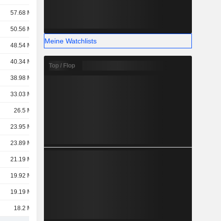
57.68 Mrd.
50.56 Mrd.
Meine Watchlists
48.54 Mrd.
40.34 Mrd.
Top / Flop
38.98 Mrd.
33.03 Mrd.
26.5 Mrd.
23.95 Mrd.
23.89 Mrd.
21.19 Mrd.
19.92 Mrd.
19.19 Mrd.
18.2 Mrd.