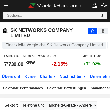
SK NETWORKS COMPANY LIMITED
7’730.00
₩
-2.15%
SK NETWORKS COMPANY
LIMITED
Finanzielle Vergleiche SK Networks Company Limited
Schlusskurs
Korea S.E.
06.08.2026
Veränd. 1. Jan.
KRW
-2.15%
7’730.00
+71.02%
Übersicht
Kurse
Charts
Nachrichten
Unterneh
Sektorale Performances
Sektorale Bewertungen
branchensp
Sektor: