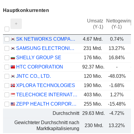
Hauptkonkurrenten
Umsatz
Nettogewinn
M
(Y-1)
(Y-1)
SK NETWORKS COMPANY LIMITED
4.67 Mrd.
0.74%
SAMSUNG ELECTRONICS CO., LTD.
231 Mrd.
13.27%
SHELLY GROUP SE
176 Mio.
16.84%
HTC CORPORATION
92.37 Mio.
-
-
JNTC CO., LTD.
120 Mio.
-48.03%
XPLORA TECHNOLOGIES
190 Mio.
-1.68%
TELECHOICE INTERNATIONAL LIMITED
403 Mio.
1.27%
ZEPP HEALTH CORPORATION
255 Mio.
-15.48%
Durchschnitt
29.63 Mrd.
-4.72%
Gewichteter Durchschnitt nach
230 Mrd.
13.22%
Marktkapitalisierung