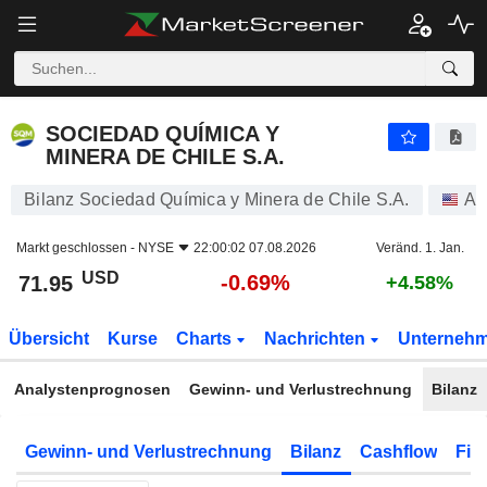
SOCIEDAD QUÍMICA Y MINERA DE CHILE S.A.
71.95
$
-0.69%
SOCIEDAD QUÍMICA Y
MINERA DE CHILE S.A.
Bilanz Sociedad Química y Minera de Chile S.A.
Ak
Markt geschlossen -
NYSE
22:00:02 07.08.2026
Veränd. 1. Jan.
USD
-0.69%
71.95
+4.58%
Übersicht
Kurse
Charts
Nachrichten
Unterneh
Analystenprognosen
Gewinn- und Verlustrechnung
Bilanz
Gewinn- und Verlustrechnung
Bilanz
Cashflow
Fin