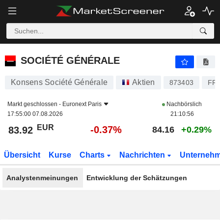
SOCIÉTÉ GÉNÉRALE
83.92
€
-0.37%
SOCIÉTÉ GÉNÉRALE
Konsens Société Générale
Aktien
873403
FR
Markt geschlossen -
Euronext Paris
Nachbörslich
17:55:00 07.08.2026
21:10:56
EUR
-0.37%
83.92
84.16
+0.29%
Übersicht
Kurse
Charts
Nachrichten
Unterneh
Analystenmeinungen
Entwicklung der Schätzungen