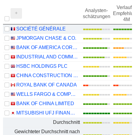
Verlauf d
Analysten-
Empfehlu
schätzungen
4M
SOCIÉTÉ GÉNÉRALE
JPMORGAN CHASE & CO.
BANK OF AMERICA CORPORATION
INDUSTRIAL AND COMMERCIAL BANK OF CHINA LIMITED
HSBC HOLDINGS PLC
CHINA CONSTRUCTION BANK CORPORATION
ROYAL BANK OF CANADA
WELLS FARGO & COMPANY
BANK OF CHINA LIMITED
MITSUBISHI UFJ FINANCIAL GROUP, INC.
Durchschnitt
Gewichteter Durchschnitt nach