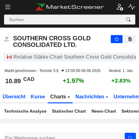
SOUTHERN CROSS GOLD CONSOLIDATED LTD.
10.89
$
+1.97%
SOUTHERN CROSS GOLD
CONSOLIDATED LTD.
Relative Stärke-Chart Southern Cross Gold Consolidate
Markt geschlossen -
Toronto S.E.
22:00:00 06.08.2026
Veränd. 1. Jan.
CAD
+1.97%
10.89
+2.83%
Übersicht
Kurse
Charts
Nachrichten
Unterneh
Technische Analyse
Statischer Chart
News-Chart
Sektore