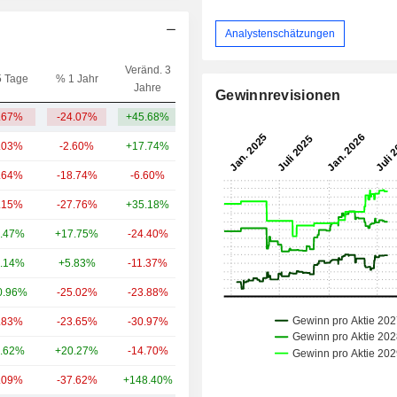
Analystenschätzungen
Veränd. 3
5 Tage
% 1 Jahr
Kap.($)
Jahre
Gewinnrevisionen
.67%
-24.07%
+45.68%
6.17 Mrd.
.03%
-2.60%
+17.74%
83.92 Mrd.
.64%
-18.74%
-6.60%
11.81 Mrd.
.15%
-27.76%
+35.18%
7.31 Mrd.
.47%
+17.75%
-24.40%
6.58 Mrd.
.14%
+5.83%
-11.37%
4.17 Mrd.
0.96%
-25.02%
-23.88%
3.39 Mrd.
.83%
-23.65%
-30.97%
3.3 Mrd.
.62%
+20.27%
-14.70%
3.27 Mrd.
.09%
-37.62%
+148.40%
2.91 Mrd.