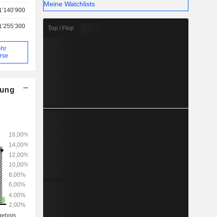
Meine Watchlists
1’140’900
1’255’300
Top / Flop
hr
rse
nung