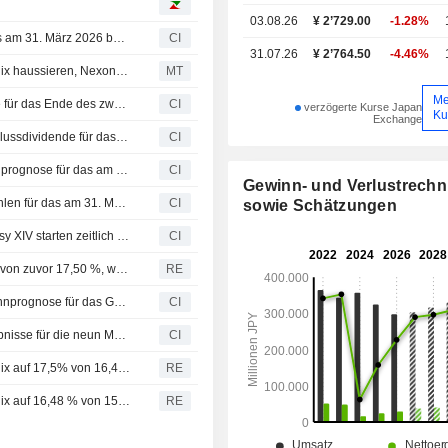
03.08.26
¥ 2’729.00
-1.28%
Square Enix Holdings Co., Ltd. kündigt Dividende für das am 31. März 2026 beendete Geschäftsjahr an, zahlbar am 5. Juni 2026
CI
31.07.26
¥ 2’764.50
-4.46%
Japanische Ergebnissaison: Hamamatsu und Square Enix haussieren, Nexon bricht ein
MT
Me
Square Enix Holdings Co., Ltd. gibt Dividendenprognose für das Ende des zweiten Quartals des am 31. März 2027 endenden Geschäftsjahres bekannt
CI
verzögerte Kurse Japan
Ku
Exchange
Square Enix Holdings Co., Ltd. gibt Prognose für die Schlussdividende für das am 31. März 2027 endende Geschäftsjahr bekannt
CI
Square Enix Holdings Co., Ltd. gibt konsolidierte Gewinnprognose für das am 31. März 2027 endende Geschäftsjahr bekannt
CI
Gewinn- und Verlustrech
Square Enix Holdings Co., Ltd. veröffentlicht Ergebniszahlen für das am 31. März 2026 endende Geschäftsjahr
CI
sowie Schätzungen
Jollibee Foods Corporation und Square Enix Final Fantasy XIV starten zeitlich begrenzte Kooperation mit Themen-Menüs, In-Game-Emote und exklusiven Merchandising-Artikeln
CI
3D Investment erhöht Anteil an Square Enix auf 18,53 % von zuvor 17,50 %, wie eine Meldung zeigt
RE
Square Enix Holdings Co., Ltd. passt konsolidierte Gewinnprognose für das Geschäftsjahr bis zum 31. März 2026 an
CI
Square Enix Holdings Co., Ltd. veröffentlicht Finanzergebnisse für die neun Monate bis zum 31. Dezember 2025
CI
3D Investment Partners erhöht Beteiligung an Square Enix auf 17,5% von 16,48%, wie aus einer Einreichung hervorgeht
RE
3D Investment Partners erhöht Beteiligung an Square Enix auf 16,48 % von 15,40 %, wie aus einer Meldung hervorgeht
RE