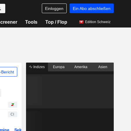
Einloggen
Ein Abo abschließen
creener
Tools
Top / Flop
Edition Schweiz
Indizes
Europa
Amerika
Asien
Bericht
CI
rmine
Sektor
Derivate
ETFs