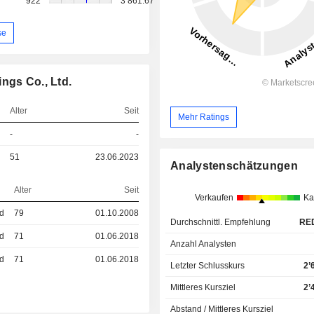
922
3’861.67
se
ngs Co., Ltd.
Alter
Seit
Mehr Ratings
-
-
51
23.06.2023
Analystenschätzungen
Alter
Seit
Verkaufen
Ka
ed
79
01.10.2008
Durchschnittl. Empfehlung
RE
ed
71
01.06.2018
Anzahl Analysten
ed
71
01.06.2018
Letzter Schlusskurs
2’
Mittleres Kursziel
2’
Abstand / Mittleres Kursziel