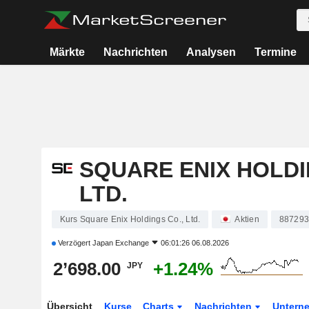
Märkte
Nachrichten
Analysen
Termine
SQUARE ENIX HOLDI
LTD.
Kurs Square Enix Holdings Co., Ltd.
Aktien
88729
Verzögert
Japan Exchange
06:01:26 06.08.2026
2’698.00
+1.24%
JPY
Übersicht
Kurse
Charts
Nachrichten
Untern