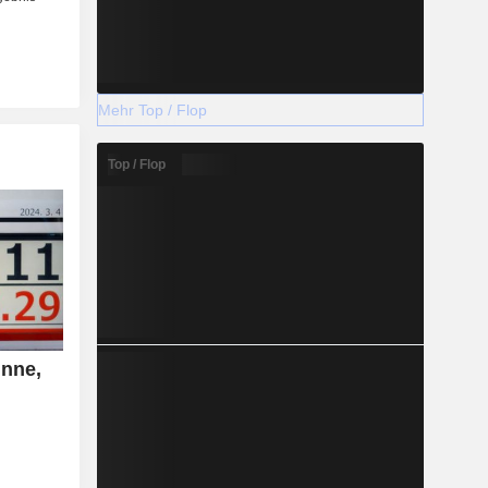
Mehr Top / Flop
Top / Flop
inne,