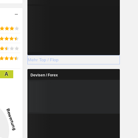
Mehr Top / Flop
A
Devisen / Forex