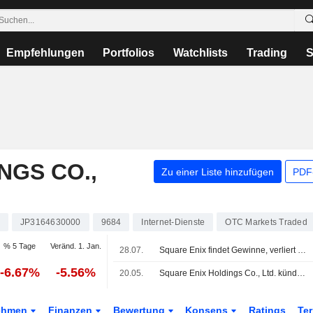
Empfehlungen
Portfolios
Watchlists
Trading
S
NGS CO.,
Zu einer Liste hinzufügen
PDF-
3
JP3164630000
9684
Internet-Dienste
OTC Markets Traded
% 5 Tage
Veränd. 1. Jan.
28.07.
Square Enix findet Gewinne, verliert aber Beifall
-6.67%
-5.56%
20.05.
Square Enix Holdings Co., Ltd. kündigt Dividende für das am 31. März 2026 beendete Geschäftsjahr an, zahlbar am 5. Juni 2026
ehmen
Finanzen
Bewertung
Konsens
Ratings
Te