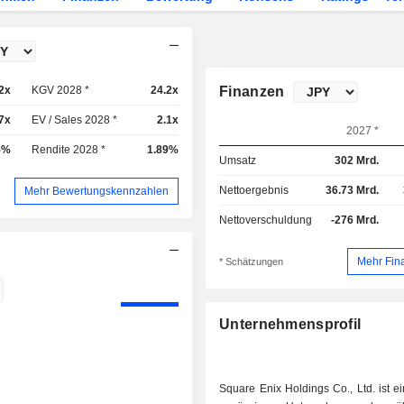
2x
KGV 2028 *
24.2x
Finanzen
7x
EV / Sales 2028 *
2.1x
2027 *
5%
Rendite 2028 *
1.89%
Umsatz
302 Mrd.
Nettoergebnis
36.73 Mrd.
Mehr Bewertungskennzahlen
Nettoverschuldung
-276 Mrd.
Mehr Fin
* Schätzungen
Unternehmensprofil
Square Enix Holdings Co., Ltd. ist e