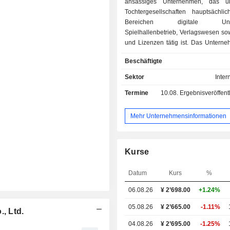
ansässiges Unternehmen, das ü
Tochtergesellschaften hauptsächl
Bereichen digitale Unter
Spielhallenbetrieb, Verlagswesen so
und Lizenzen tätig ist. Das Unterne
vier Geschäftsbereichen tä
Beschäftigte
Geschäftsbereich „Digital Entertainm
interaktive digitale Inh
Sektor
Inter
Heimvideospielkonsolen – einsc
Termine
10.08.
Ergebnisveröffentlichun
Handheld-Konsolen – sowie 
Smartphones und andere Plattform
Geschäftsbereich „Amusement“ befass
Mehr Unternehmensinformationen
dem Betrieb von Spielhallen sow
Verkauf und der Vermiet
Spielhallenausstattung für solche Ein
Kurse
Das Segment Verlagswesen befasst si
Veröffentlichung und Lizenzierung 
Datum
Kurs
%
Magazinen, Comic-Heften, spiele
Büchern und anderen Materialien. D
06.08.26
¥
2
’698.00
+1.24%
Rechte und Lizenzen ist in der
Produktion, dem Vertrieb und der Li
05.08.26
¥ 2’665.00
-1.11%
, Ltd.
von Derivatwerken tätig.
04.08.26
¥ 2’695.00
-1.25%