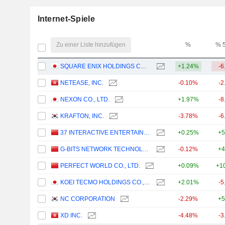
Internet-Spiele
Zu einer Liste hinzufügen
%
% 
SQUARE ENIX HOLDINGS CO., LTD.
+1.24%
-6
NETEASE, INC.
-0.10%
-2
NEXON CO., LTD.
+1.97%
-8
KRAFTON, INC.
-3.78%
-6
37 INTERACTIVE ENTERTAINMENT NETWORK TECHNOLOGY GROUP CO., LTD.
+0.25%
+5
G-BITS NETWORK TECHNOLOGY (XIAMEN) CO., LTD.
-0.12%
+4
PERFECT WORLD CO., LTD.
+0.09%
+1
KOEI TECMO HOLDINGS CO., LTD.
+2.01%
-5
NC CORPORATION
-2.29%
+5
XD INC.
-4.48%
-3