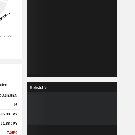
ufen
Rohstoffe
DUZIEREN
16
665.00
JPY
471.88
JPY
-7.25%