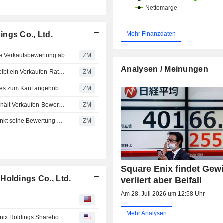
ngs Co., Ltd.
Mehr Finanzdaten
e Verkaufsbewertung ab
ZM
Analysen / Meinungen
SQUARE ENIX HOLDINGS CO., LTD. : Jefferies & Co. bleibt ein Verkaufen-Rating
ZM
SQUARE ENIX HOLDINGS CO., LTD. : Von Toyo Securities zum Kauf angehoben
ZM
SQUARE ENIX HOLDINGS CO., LTD. : Jefferies & Co. behält Verkaufen-Bewertung bei
ZM
SQUARE ENIX HOLDINGS CO., LTD. : Jefferies & Co. senkt seine Bewertung auf Verkaufen
ZM
Square Enix findet Gew
Holdings Co., Ltd.
verliert aber Beifall
Am 28. Juli 2026 um 12:58 Uhr
Mehr Analysen
3D Investment Announces Results of Survey of Square Enix Holdings Shareholders and Market Participants