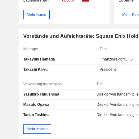
Laufendes Jahr
-5.56%
10 Jahre
Mehr Kurse
Mehr Kur
Vorstände und Aufsichtsräte: Square Enix Holdi
Manager
Titel
Takayuki Hamada
Finanzdirektor/CFO
Takashi Kiryu
Präsident
Verwaltungsratsmitglied
Titel
Yasuhiro Fukushima
Direktor/Vorstandsmitgli
Masato Ogawa
Direktor/Vorstandsmitgli
Tadao Toshima
Direktor/Vorstandsmitgli
Mehr Insider