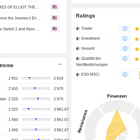
Embark on a Time-Spanning Journey in THE ADVENTURES OF ELLIOT: THE MILLENNIUM TALES, Available Now
Ratings
FINAL FANTASY VII REVELATION Announced — Experience the Journey’s End in Spring 2027
Trader
FINAL FANTASY VII REBIRTH Available Now on Nintendo Switch 2 and Xbox Series X|S
Investment
Gesamt
Qualität der
Veröffentlichungen
treme
ESG MSCI
2’651
2’819
2’455
2’975
Jahr
2’325
2’975
2’325
3’861.67
1’460
3’861.67
1’460
3’861.67