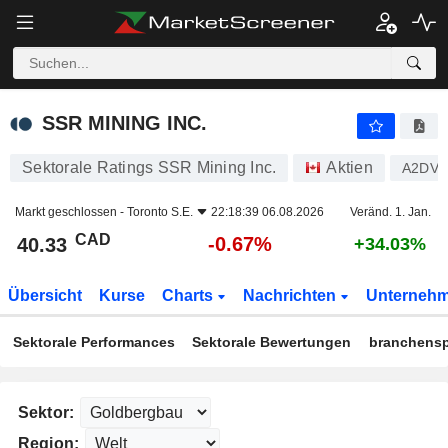
SSR MINING INC.
40.33
$
-0.67%
SSR MINING INC.
Sektorale Ratings SSR Mining Inc.
Aktien
A2DVL
Markt geschlossen -
Toronto S.E.
22:18:39 06.08.2026
Veränd. 1. Jan.
CAD
-0.67%
40.33
+34.03%
Übersicht
Kurse
Charts
Nachrichten
Unterneh
Sektorale Performances
Sektorale Bewertungen
branchensp
Sektor:
Region: