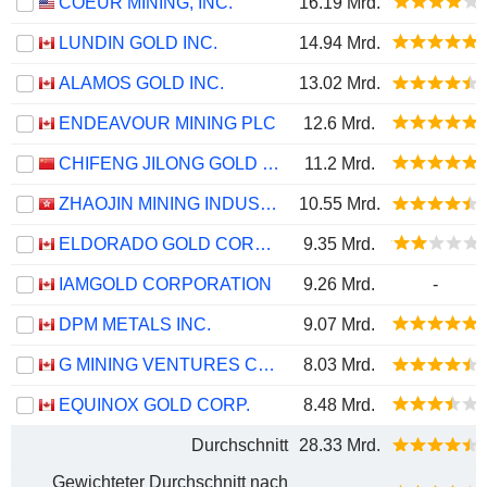
COEUR MINING, INC.
16.19 Mrd.
LUNDIN GOLD INC.
14.94 Mrd.
ALAMOS GOLD INC.
13.02 Mrd.
ENDEAVOUR MINING PLC
12.6 Mrd.
CHIFENG JILONG GOLD MINING GROUP LIMITED
11.2 Mrd.
ZHAOJIN MINING INDUSTRY COMPANY LIMITED
10.55 Mrd.
ELDORADO GOLD CORPORATION
9.35 Mrd.
IAMGOLD CORPORATION
9.26 Mrd.
-
DPM METALS INC.
9.07 Mrd.
G MINING VENTURES CORP.
8.03 Mrd.
EQUINOX GOLD CORP.
8.48 Mrd.
Durchschnitt
28.33 Mrd.
Gewichteter Durchschnitt nach