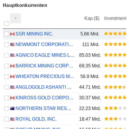
Hauptkonkurrenten
Kap.($)
Investment
SSR MINING INC.
5.86 Mrd.
NEWMONT CORPORATION
111 Mrd.
AGNICO EAGLE MINES LIMITED
85.03 Mrd.
BARRICK MINING CORPORATION
69.35 Mrd.
WHEATON PRECIOUS METALS CORP.
56.9 Mrd.
ANGLOGOLD ASHANTI PLC
44.71 Mrd.
KINROSS GOLD CORPORATION
30.37 Mrd.
NORTHERN STAR RESOURCES LIMITED
22.23 Mrd.
ROYAL GOLD, INC.
18.47 Mrd.