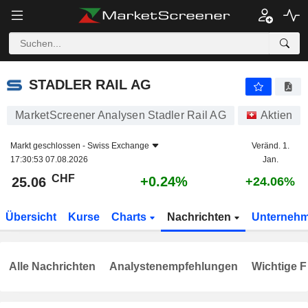
STADLER RAIL AG
25.06
CHF
+0.24%
STADLER RAIL AG
MarketScreener Analysen Stadler Rail AG
Aktien
Markt geschlossen -
Swiss Exchange
Veränd. 1.
17:30:53 07.08.2026
Jan.
CHF
+0.24%
25.06
+24.06%
Übersicht
Kurse
Charts
Nachrichten
Unterneh
Alle Nachrichten
Analystenempfehlungen
Wichtige F