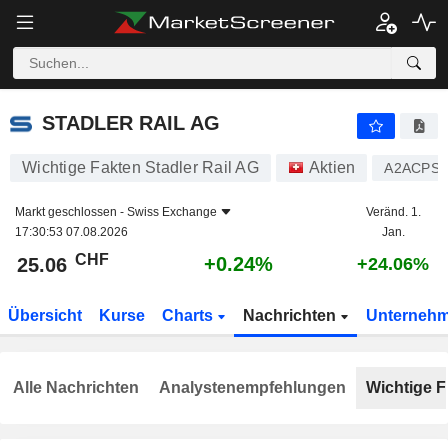
STADLER RAIL AG
25.06
CHF
+0.24%
STADLER RAIL AG
Wichtige Fakten Stadler Rail AG
Aktien
A2ACPS
Markt geschlossen -
Swiss Exchange
Veränd. 1.
17:30:53 07.08.2026
Jan.
CHF
+0.24%
25.06
+24.06%
Übersicht
Kurse
Charts
Nachrichten
Unterneh
Alle Nachrichten
Analystenempfehlungen
Wichtige F