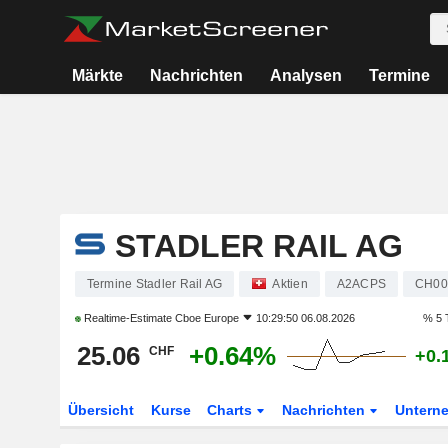
Märkte
Nachrichten
Analysen
Termine
STADLER RAIL AG
Termine Stadler Rail AG
Aktien
A2ACPS
CH00
Realtime-Estimate
Cboe Europe
10:29:50 06.08.2026
% 5 
25.06
+0.64%
CHF
+0.
Übersicht
Kurse
Charts
Nachrichten
Untern