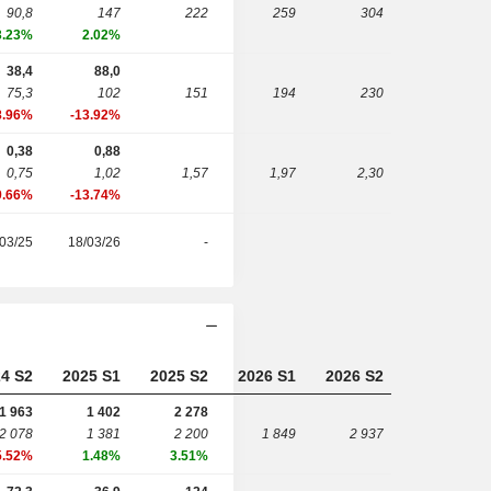
90,8
147
222
259
304
3.23%
2.02%
38,4
88,0
75,3
102
151
194
230
8.96%
-13.92%
0,38
0,88
0,75
1,02
1,57
1,97
2,30
9.66%
-13.74%
03/25
18/03/26
-
4 S2
2025 S1
2025 S2
2026 S1
2026 S2
1 963
1 402
2 278
2 078
1 381
2 200
1 849
2 937
5.52%
1.48%
3.51%