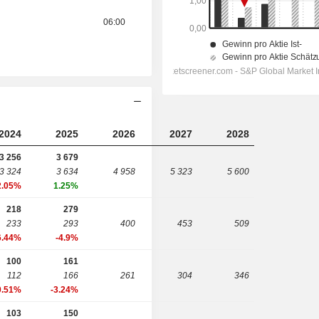
06:00
2024
2025
2026
2027
2028
3 256
3 679
3 324
3 634
4 958
5 323
5 600
2.05%
1.25%
218
279
233
293
400
453
509
6.44%
-4.9%
100
161
112
166
261
304
346
0.51%
-3.24%
103
150