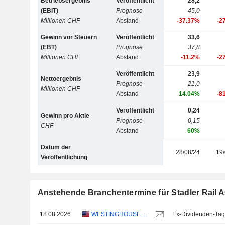
Betriebsergebnis
Veröffentlicht
28,2
(EBIT)
Prognose
45,0
Millionen CHF
Abstand
-37.37%
-2
Gewinn vor Steuern
Veröffentlicht
33,6
(EBT)
Prognose
37,8
Millionen CHF
Abstand
-11.2%
-2
Veröffentlicht
23,9
Nettoergebnis
Prognose
21,0
Millionen CHF
Abstand
14.04%
-8
Veröffentlicht
0,24
Gewinn pro Aktie
Prognose
0,15
CHF
Abstand
60%
Datum der
28/08/24
19/
Veröffentlichung
Anstehende Branchentermine für Stadler Rail 
18.08.2026
WESTINGHOUSE AIR BRAKE TECHNOLOGIES CORPORATION
Ex-Dividenden-Tag