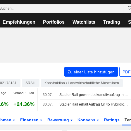
Empfehlungen
Portfolios
Watchlists
Trading
S
Zu einer Liste hinzufügen
PDF-
02178181
SRAIL
Konstruktion / Landwirtschaftliche Maschinen
Tage
Veränd. 1. Jan.
30.07.
Stadler Rail gewinnt Lokomotivauftrag in Kanada
16%
+24.36%
30.07.
Stadler Rail erhält Auftrag für 45 Hybridlokomotiven in Kanada
ehmen
Finanzen
Bewertung
Konsens
Ratings
Te