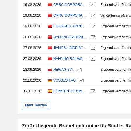
19.08.2026
CRRC CORPORATION LIMITED
19.08.2026
CRRC CORPORATION LIMITED
Verwaltungsratssit
20.08.2026
CHENGDU XINZHU ROAD & BRIDGE MACHINERY CO., LTD.
26.08.2026
NANJING KANGNI MECHANICAL & ELECTRICAL CO.,LTD
27.08.2026
JIANGSU BIDE SCIENCE AND TECHNOLOGY CO.,LTD.
27.08.2026
NANJING RAILWAY NEW TECHNOLOGY CO.,LTD.
18.09.2026
NEWAG S.A.
22.10.2026
VOSSLOH AG
12.11.2026
CONSTRUCCIONES Y AUXILIAR DE FERROCARRILES, S.A.
Mehr Termine
Zurückliegende Branchentermine für Stadler Ra