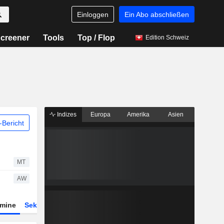
Einloggen
Ein Abo abschließen
creener
Tools
Top / Flop
Edition Schweiz
Indizes
Europa
Amerika
Asien
Bericht
MT
AW
rmine
Sektor
Derivate
ETFs