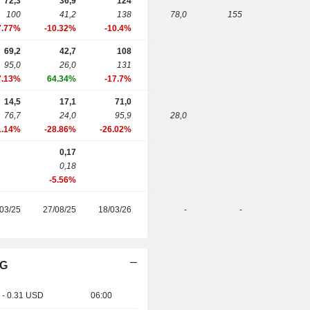
72,3
36,9
124
100
41,2
138
78,0
155
7.77%
-10.32%
-10.4%
69,2
42,7
108
95,0
26,0
131
7.13%
64.34%
-17.7%
14,5
17,1
71,0
76,7
24,0
95,9
28,0
1.14%
-28.86%
-26.02%
0,17
0,18
-5.56%
03/25
27/08/25
18/03/26
-
-
AG
 - 0.31 USD
06:00