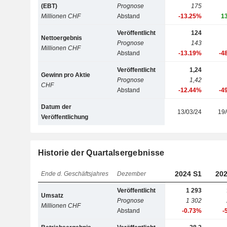
(EBT)
Prognose
175
Millionen CHF
Abstand
-13.25%
1
Veröffentlicht
124
Nettoergebnis
Prognose
143
Millionen CHF
Abstand
-13.19%
-4
Veröffentlicht
1,24
Gewinn pro Aktie
Prognose
1,42
CHF
Abstand
-12.44%
-4
Datum der
13/03/24
19/
Veröffentlichung
Historie der Quartalsergebnisse
2024 S1
202
Ende d. Geschäftsjahres
Dezember
Veröffentlicht
1 293
Umsatz
Prognose
1 302
Millionen CHF
Abstand
-0.73%
-