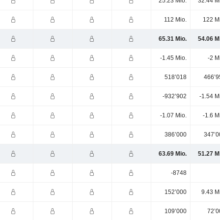
25.23 Mio.
32.44 M
112 Mio.
122 M
65.31 Mio.
54.06 M
-1.45 Mio.
-2 M
518’018
466’9
-932’902
-1.54 M
-1.07 Mio.
-1.6 M
386’000
347’0
63.69 Mio.
51.27 M
-8748
152’000
9.43 M
109’000
72’0