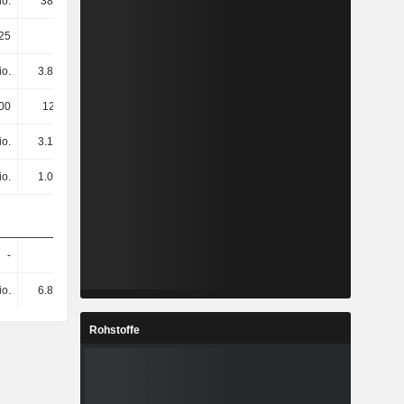
io.
380 Mio.
394 Mio.
407 Mio.
25
18.25
17.49
26.65
io.
3.89 Mio.
7.13 Mio.
6.91 Mio.
00
122’000
-3.04 Mio.
-426’000
io.
3.16 Mio.
11.89 Mio.
4.81 Mio.
io.
1.04 Mio.
1.55 Mio.
1.04 Mio.
-
-
-
-
io.
6.88 Mio.
8.8 Mio.
8.96 Mio.
Rohstoffe