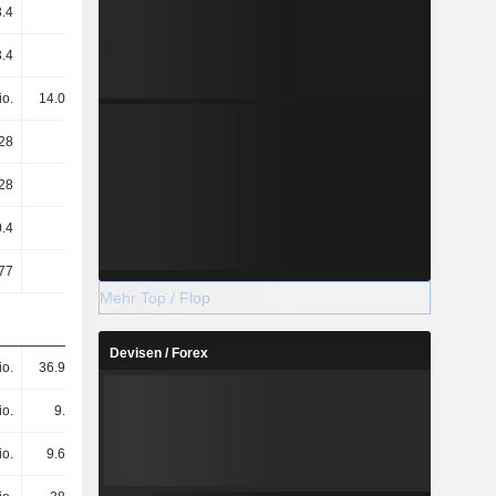
3.4
1.2
1.37
1.27
3.4
1.2
1.37
1.27
io.
14.08 Mio.
14.08 Mio.
14.08 Mio.
28
0.22
0.84
0.34
28
0.22
0.84
0.34
0.4
-
0.2
0.2
77
33.37
-
15.78
Mehr Top / Flop
Devisen / Forex
io.
36.93 Mio.
71.29 Mio.
46.43 Mio.
io.
9.9 Mio.
28.82 Mio.
14.51 Mio.
io.
9.62 Mio.
27.48 Mio.
14.39 Mio.