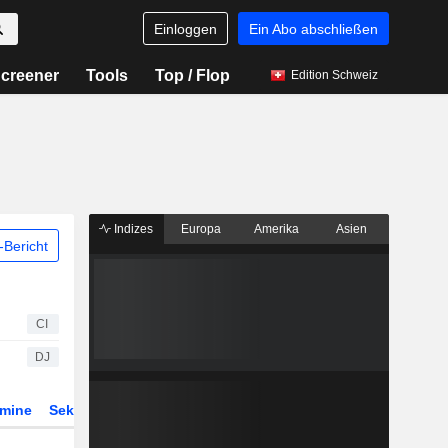
Einloggen
Ein Abo abschließen
creener
Tools
Top / Flop
Edition Schweiz
Indizes
Europa
Amerika
Asien
Bericht
CI
DJ
rmine
Sektor
Derivate