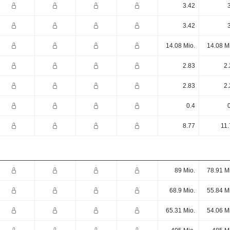
3.42
3.42
14.08 Mio.
14.08 M
2.83
2.
2.83
2.
0.4
8.77
11.
89 Mio.
78.91 M
68.9 Mio.
55.84 M
65.31 Mio.
54.06 M