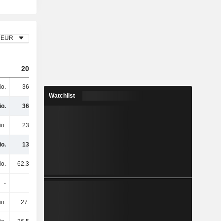
EUR
2023
2024
2025
io.
366 Mio.
377 Mio.
383 Mio.
Watchlist
io.
366 Mio.
377 Mio.
383 Mio.
io.
230 Mio.
201 Mio.
218 Mio.
io.
136 Mio.
175 Mio.
165 Mio.
io.
62.35 Mio.
69.46 Mio.
74.72 Mio.
-
-
-
-
io.
27.3 Mio.
43.81 Mio.
32.04 Mio.