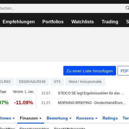
Empfehlungen
Portfolios
Watchlists
Trading
S
Zu einer Liste hinzufügen
PDF-
0LR93
DE000A0LR936
ST5
Wald / Holzprodukte
Tage
Veränd. 1. Jan.
22.07.
STEICO SE legt Ergebniszahlen für das Halbjahr bis zum 29. Juni 2026 vor
97%
-11.09%
21.07.
MORNING BRIEFING - Deutschland/Europa -2-
ehmen
Finanzen
Bewertung
Konsens
Ratings
Te