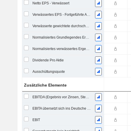
Netto EPS - Verwässert
Verwässertes EPS - Fortgeführte Aktivitäten
Verwässerte gewichtete durchschnittliche ausstehende Aktien
Normalisiertes Grundlegendes Ergebnis je Aktie
Normalisiertes verwässertes Ergebnis pro Aktie
Dividende Pro Aktie
Ausschüttungsquote
Zusätzliche Elemente
EBITDA (Ergebnis vor Zinsen, Steuern, Abschreibungen auf immaterielle Vermögenswerte und Sachanlagen)
EBITA übersetzt sich ins Deutsche als "Ergebnis vor Zinsen, Steuern und Abschreibungen".
EBIT