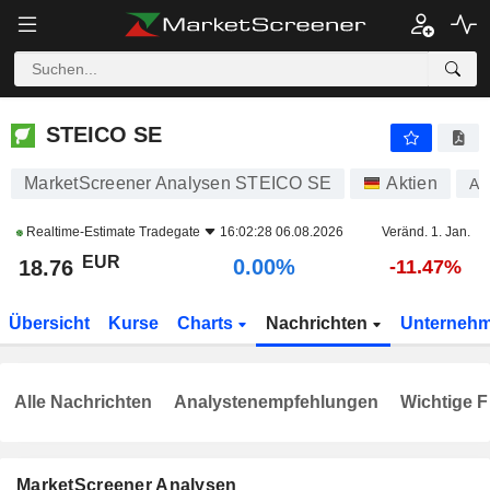
STEICO SE
18.76
€
0.00%
STEICO SE
MarketScreener Analysen STEICO SE
Aktien
A0
Realtime-Estimate
Tradegate
16:02:28 06.08.2026
Veränd. 1. Jan.
EUR
0.00%
18.76
-11.47%
Übersicht
Kurse
Charts
Nachrichten
Unterneh
Alle Nachrichten
Analystenempfehlungen
Wichtige F
MarketScreener Analysen