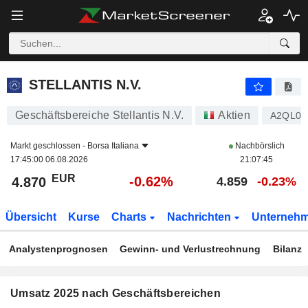
STELLANTIS N.V.
4.870
€
-0.62%
STELLANTIS N.V.
Geschäftsbereiche Stellantis N.V.
Aktien
A2QL01
Markt geschlossen -
Borsa Italiana
Nachbörslich
17:45:00 06.08.2026
21:07:45
EUR
-0.62%
4.870
4.859
-0.23%
Übersicht
Kurse
Charts
Nachrichten
Unterneh
Analystenprognosen
Gewinn- und Verlustrechnung
Bilanz
Umsatz 2025 nach Geschäftsbereichen