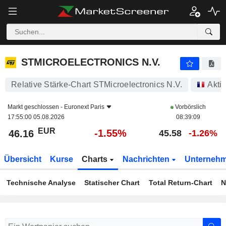
STMICROELECTRONICS N.V.
46.16
€
-1.55%
STMICROELECTRONICS N.V.
Relative Stärke-Chart STMicroelectronics N.V.
Akti
Markt geschlossen -
Euronext Paris
Vorbörslich
17:55:00 05.08.2026
08:39:09
EUR
-1.55%
46.16
45.58
-1.26%
Übersicht
Kurse
Charts
Nachrichten
Unterneh
Technische Analyse
Statischer Chart
Total Return-Chart
N