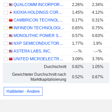
QUALCOMM INCORPORATED
2.26%
2.34%
KIOXIA HOLDINGS CORPORATION
1.45%
4.12%
CAMBRICON TECHNOLOGIES CORPORATION LIMITED
0.17%
0.31%
INFINEON TECHNOLOGIES AG
0.65%
0.75%
MONOLITHIC POWER SYSTEMS, INC.
0.57%
0.63%
NXP SEMICONDUCTORS N.V.
1.77%
1.9%
ASTERA LABS, INC.
-.--%
-.--%
UNITED MICROELECTRONICS CORPORATION
3.09%
3.76%
Durchschnitt
0.82%
1.05%
Gewichteter Durchschnitt nach
0.52%
0.67%
Marktkapitalisierung
Halbleiter - Andere