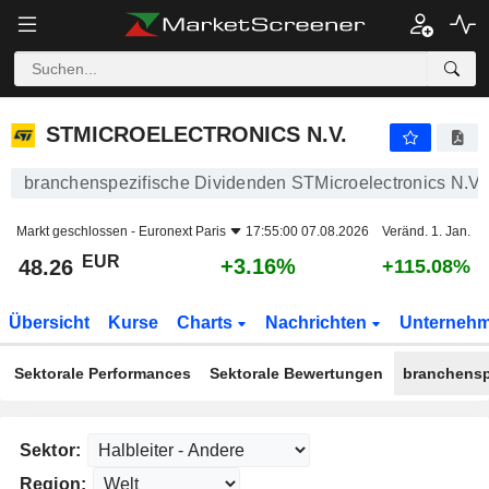
STMICROELECTRONICS N.V.
48.26
€
+3.16%
STMICROELECTRONICS N.V.
branchenspezifische Dividenden STMicroelectronics N.V.
Markt geschlossen -
Euronext Paris
17:55:00 07.08.2026
Veränd. 1. Jan.
EUR
+3.16%
48.26
+115.08%
Übersicht
Kurse
Charts
Nachrichten
Unterneh
Sektorale Performances
Sektorale Bewertungen
branchensp
Sektor:
Region: