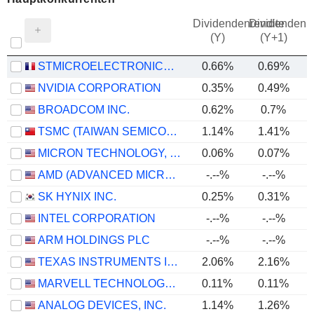
Dividendenrendite
Dividendenre
(Y)
(Y+1)
STMICROELECTRONICS N.V.
0.66%
0.69%
NVIDIA CORPORATION
0.35%
0.49%
BROADCOM INC.
0.62%
0.7%
TSMC (TAIWAN SEMICONDUCTOR MANUFACTURING COMPANY)
1.14%
1.41%
MICRON TECHNOLOGY, INC.
0.06%
0.07%
AMD (ADVANCED MICRO DEVICES)
-.--%
-.--%
SK HYNIX INC.
0.25%
0.31%
INTEL CORPORATION
-.--%
-.--%
ARM HOLDINGS PLC
-.--%
-.--%
TEXAS INSTRUMENTS INCORPORATED
2.06%
2.16%
MARVELL TECHNOLOGY GROUP LTD
0.11%
0.11%
ANALOG DEVICES, INC.
1.14%
1.26%