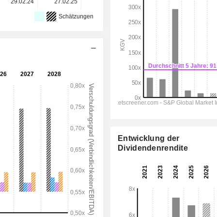
29.02.24
27.02.25
26.02.26
-
-
Schätzungen
Entwicklung der
Dividendenrendite