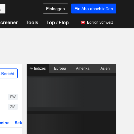
Einloggen
Ein Abo abschließen
creener
Tools
Top / Flop
Edition Schweiz
Indizes
Europa
Amerika
Asien
Bericht
FW
ZM
rmine
Sektor
Derivate
ETFs