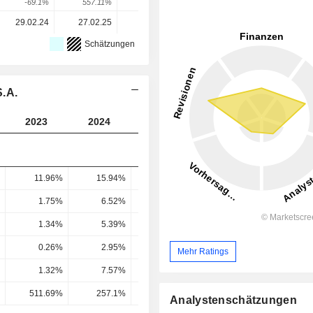
-69.1%
557.11%
129.76%
-26.64%
-2.65%
29.02.24
27.02.25
26.02.26
-
-
Schätzungen
S.A.
2023
2024
2025
2026
2027
11.96%
15.94%
20.89%
23.55%
23.64
1.75%
6.52%
10.88%
14.91%
15.18
1.34%
5.39%
8.77%
14.1%
14.65
0.26%
2.95%
5.81%
9.71%
9.84
Mehr Ratings
1.32%
7.57%
16.79%
11.36%
10.91
511.69%
257.1%
289.18%
116.92%
110.87
Analystenschätzungen