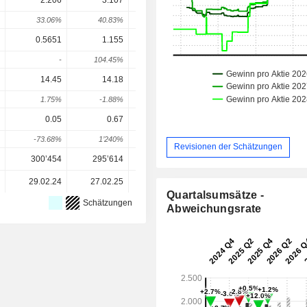
2.206
3.107
4.94
4.514
4.
33.06%
40.83%
58.99%
-8.62%
1.92
0.5651
1.155
1.362
2.374
1.1
-
104.45%
17.86%
74.3%
-50.3
14.45
14.18
-
14.47
15.9
1.75%
-1.88%
-
-
10.57
0.05
0.67
1.38
2.491
2.57
-73.68%
1’240%
105.97%
80.49%
3.45
Revisionen der Schätzungen
300’454
295’614
296’136
296’148
296’14
29.02.24
27.02.25
26.02.26
-
Quartalsumsätze -
Schätzungen
Abweichungsrate