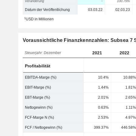
Veränderung
-
100.79%
Datum der Veröffentlichung
03.03.22
02.03.23
1
USD in Millionen
Voraussichtliche Finanzkennzahlen: Subsea 7 
2021
2022
Steuerjahr: Dezember
Profitabilität
EBITDA-Marge (%)
10.4%
10.88%
EBIT-Marge (%)
1.44%
1.81%
EBT-Marge (%)
2.01%
2.65%
Nettogewinn (%)
0.63%
1.11%
FCF-Marge N (%)
2.53%
4.97%
FCF / Nettogewinn (%)
399.37%
446.58%