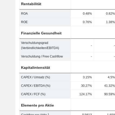
Rentabilität
ROA
0.48%
0.82%
ROE
0.76%
1.38%
Finanzielle Gesundheit
Verschuldungsgrad
-
-
(Verbindlichkeiten/EBITDA)
Verschuldung / Free Cashflow
-
-
Kapitalintensität
CAPEX / Umsatz (%)
3.15%
4.5%
CAPEX / EBITDA (%)
30.27%
41.32%
CAPEX / FCF (%)
124.17%
90.59%
Elemente pro Aktie
1