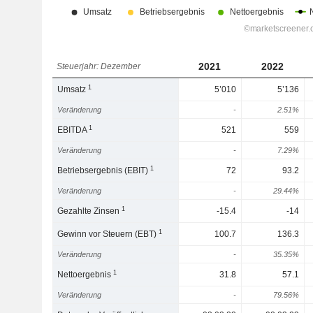
2021
2022
Steuerjahr: Dezember
1
Umsatz
5’010
5’136
Veränderung
-
2.51%
1
EBITDA
521
559
Veränderung
-
7.29%
1
Betriebsergebnis (EBIT)
72
93.2
Veränderung
-
29.44%
1
Gezahlte Zinsen
-15.4
-14
1
Gewinn vor Steuern (EBT)
100.7
136.3
Veränderung
-
35.35%
1
Nettoergebnis
31.8
57.1
Veränderung
-
79.56%