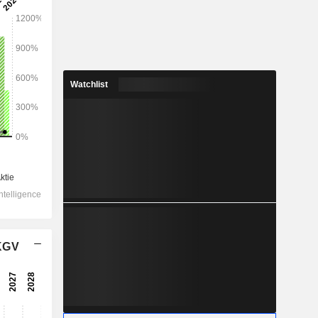
2028
Watchlist
7’851
0.81%
1’850
0.48%
1’201
1.61%
-33.13
1’188
 KGV
4.12%
771.3
0.65%