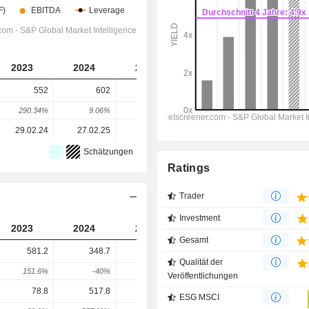
2023
2024
2025
2026
2027
552
602
-21
-478
-842
290.34%
9.06%
-103.49%
-2’176.19%
-76.15%
29.02.24
27.02.25
26.02.26
-
-
Schätzungen
Ratings
Trader
Investment
2023
2024
2025
2026
2027
Gesamt
581.2
348.7
281
364.6
373.9
Qualität der
151.6%
-40%
-19.41%
29.74%
2.57%
Veröffentlichungen
78.8
517.8
1’190
872.7
849.6
ESG MSCI