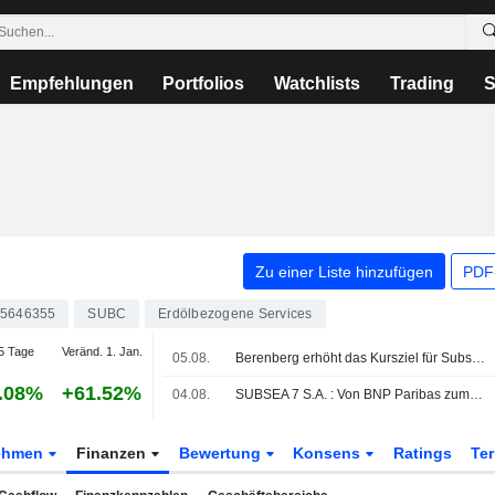
Empfehlungen
Portfolios
Watchlists
Trading
S
Zu einer Liste hinzufügen
PDF-
5646355
SUBC
Erdölbezogene Services
5 Tage
Veränd. 1. Jan.
05.08.
Berenberg erhöht das Kursziel für Subsea 7 auf 415 norwegische Kronen (390) und bekräftigt Kaufempfehlung
.08%
+61.52%
04.08.
SUBSEA 7 S.A. : Von BNP Paribas zum Kaufen aufgerüstet
ehmen
Finanzen
Bewertung
Konsens
Ratings
Te