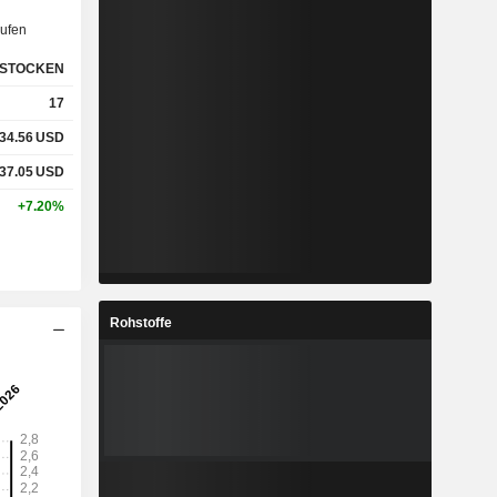
ufen
%
9.75%
STOCKEN
%
14.9%
17
34.56
USD
37.05
USD
-
-
+7.20%
-
-
Rohstoffe
%
4.91%
%
20.83%
%
43.7%