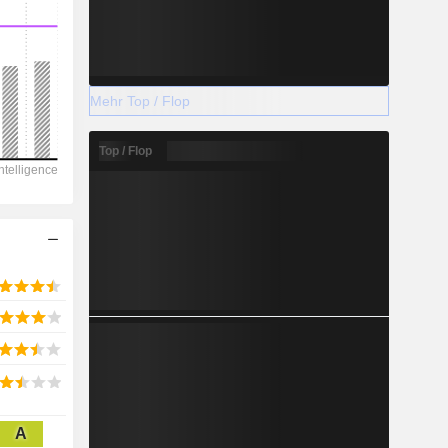
2028
Mehr Top / Flop
-1’335
Top / Flop
-58.55%
-
2028
385.2
3.02%
881.5
A