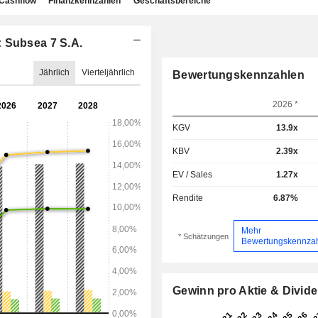
Cashflow
Finanzkennzahlen
Geschäftsbereiche
: Subsea 7 S.A.
Jährlich
Vierteljährlich
Bewertungskennzahlen
2026 *
KGV
13.9x
KBV
2.39x
EV / Sales
1.27x
Rendite
6.87%
Mehr
* Schätzungen
Bewertungskennza
Gewinn pro Aktie & Divid