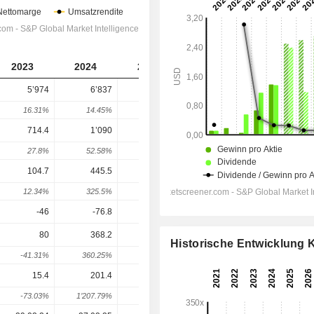
2023
2024
2025
2026
2027
5’974
6’837
7’086
7’685
7’788
16.31%
14.45%
3.65%
8.45%
1.34%
714.4
1’090
1’480
1’810
1’841
27.8%
52.58%
35.78%
22.3%
1.7%
104.7
445.5
770.7
1’146
1’182
12.34%
325.5%
73%
48.69%
3.16%
-46
-76.8
-64.5
-47.43
-43.09
80
368.2
621.8
1’084
1’141
Historische Entwicklung
-41.31%
360.25%
68.88%
74.28%
5.27%
15.4
201.4
411.4
746.5
766.3
-73.03%
1’207.79%
104.27%
81.44%
2.66%