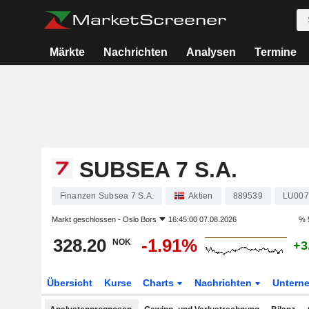
Märkte
Nachrichten
Analysen
Termine
SUBSEA 7 S.A.
Finanzen Subsea 7 S.A.
Aktien
889539
LU007
Markt geschlossen -
Oslo Bors
16:45:00 07.08.2026
% 
328.20
-1.91%
NOK
+3
Übersicht
Kurse
Charts
Nachrichten
Untern