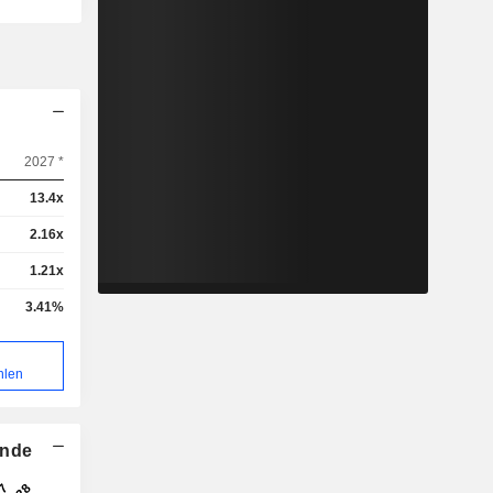
2027 *
13.4x
2.16x
1.21x
3.41%
hlen
ende