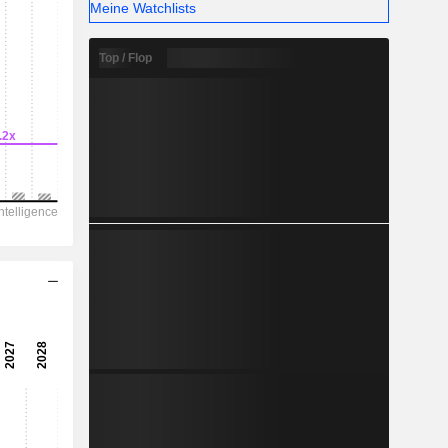
-
Meine Watchlists
Top / Flop