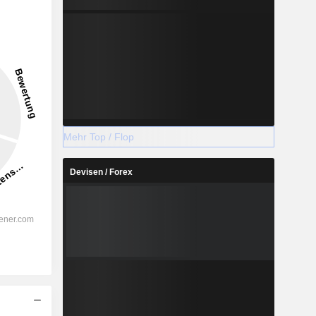
3.75%
-
2028
Mehr Top / Flop
Devisen / Forex
%
23.56%
%
15.3%
%
15.13%
%
9.82%
%
11.23%
%
114.29%