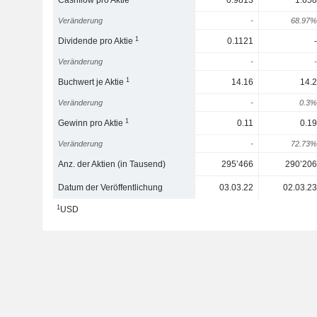
Cashflow pro Aktie
0.9813
1.658
Veränderung
-
68.97%
1
Dividende pro Aktie
0.1121
-
Veränderung
-
-
1
Buchwert je Aktie
14.16
14.2
Veränderung
-
0.3%
1
Gewinn pro Aktie
0.11
0.19
Veränderung
-
72.73%
Anz. der Aktien (in Tausend)
295’466
290’206
Datum der Veröffentlichung
03.03.22
02.03.23
1
USD