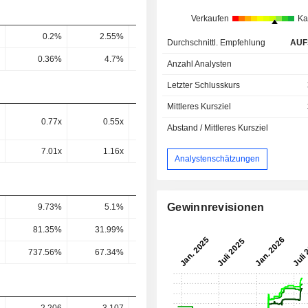
Verkaufen
Ka
0.2%
2.55%
5.24%
9.91%
9.76
Durchschnittl. Empfehlung
AUF
0.36%
4.7%
9.5%
17.16%
16.62
Anzahl Analysten
Letzter Schlusskurs
Mittleres Kursziel
0.77x
0.55x
-
-
Abstand / Mittleres Kursziel
7.01x
1.16x
-
-
Analystenschätzungen
Gewinnrevisionen
9.73%
5.1%
3.97%
4.74%
4.8
81.35%
31.99%
18.99%
20.14%
20.31
737.56%
67.34%
23.62%
41.77%
44.01