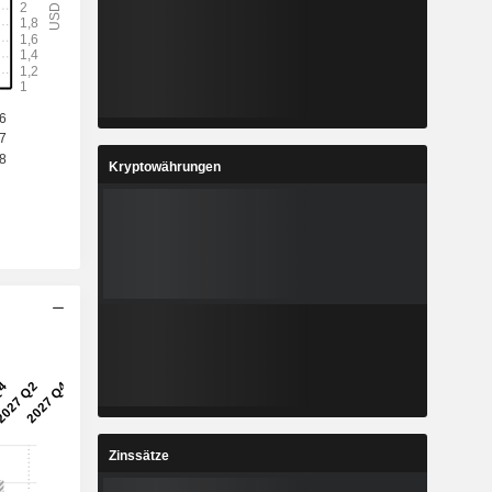
6
4.348
%
-5.5%
8
1.241
%
5.23%
9
17.4
%
8.79%
Kryptowährungen
7
2.697
%
4.66%
8
296’148
-
-
Zinssätze