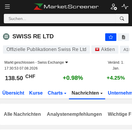
SWISS RE LTD
138.50
CHF
+0.98%
SWISS RE LTD
Offizielle Publikationen Swiss Re Ltd
Aktien
A1H
Markt geschlossen -
Swiss Exchange
Veränd. 1.
17:30:53 07.08.2026
Jan.
CHF
+0.98%
138.50
+4.25%
Übersicht
Kurse
Charts
Nachrichten
Unterneh
Alle Nachrichten
Analystenempfehlungen
Wichtige F