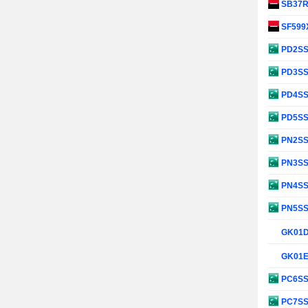
SB37
SF599
PD2S
PD3S
PD4S
PD5S
PN2S
PN3S
PN4S
PN5S
GK01
GK01
PC6S
PC7S