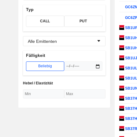
GC6Z
Typ
GC6Z
CALL
PUT
SB1U
SB1U
Alle Emittenten
SB1U
Fälligkeit
SB1U
Beliebig
SB1U
SB1U
Hebel / Elastizität
SB1U
SB37
SB37
SB37
SB37