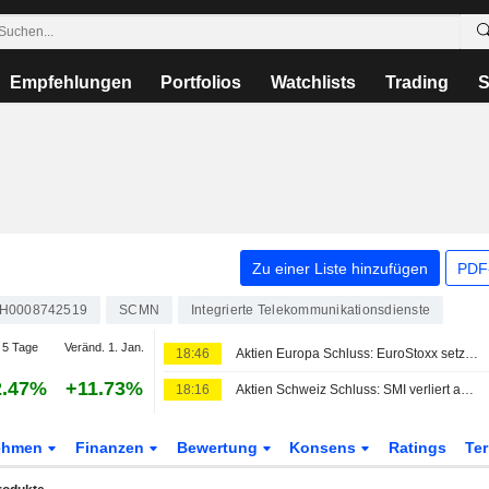
Empfehlungen
Portfolios
Watchlists
Trading
S
Zu einer Liste hinzufügen
PDF-
H0008742519
SCMN
Integrierte Telekommunikationsdienste
5 Tage
Veränd. 1. Jan.
18:46
Aktien Europa Schluss: EuroStoxx setzt Rekordlauf fort - Nahost-Hoffnung
2.47%
+11.73%
18:16
Aktien Schweiz Schluss: SMI verliert an Schwung und beendet Gewinnserie
ehmen
Finanzen
Bewertung
Konsens
Ratings
Te