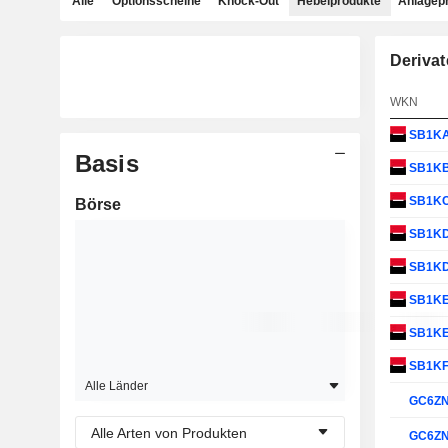
Alle
Optionsscheine
Knock-Out
Hebelprodukte
Anlagep
Derivat
WKN
SB1K
Basis
SB1K
SB1K
Börse
SB1K
SB1K
SB1K
SB1K
SB1K
Alle Länder
GC6Z
Alle Arten von Produkten
GC6Z