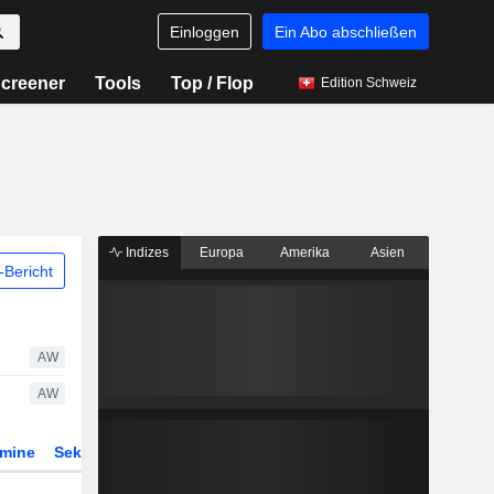
Einloggen
Ein Abo abschließen
creener
Tools
Top / Flop
Edition Schweiz
Indizes
Europa
Amerika
Asien
Bericht
AW
AW
rmine
Sektor
Derivate
ETFs