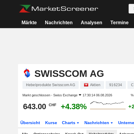
Märkte
Nachrichten
Analysen
Termine
SWISSCOM AG
Hebelprodukte Swisscom AG
Aktien
916234
C
Markt geschlossen -
Swiss Exchange
17:30:14 06.08.2026
% 
643.00
+4.38%
CHF
+
Übersicht
Kurse
Charts
Nachrichten
Untern