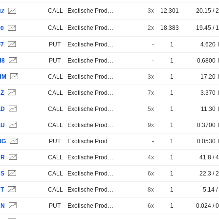
CALL
Exotische Produkte
3x
12.301
20.15 / 
NZ
CALL
Exotische Produkte
2x
18.383
19.45 / 
P0
F7
PUT
Exotische Produkte
-
1
4.620
H8
PUT
Exotische Produkte
-
1
0.6800
HM
CALL
Exotische Produkte
3x
1
17.20
JZ
CALL
Exotische Produkte
7x
1
3.370
LD
CALL
Exotische Produkte
5x
1
11.30
LU
CALL
Exotische Produkte
9x
1
0.3700
NG
PUT
Exotische Produkte
-
1
0.0530
HR
CALL
Exotische Produkte
4x
1
41.8 / 
HS
CALL
Exotische Produkte
6x
1
22.3 / 
HT
CALL
Exotische Produkte
8x
1
5.14 /
RN
PUT
Exotische Produkte
-6x
1
0.024 / 