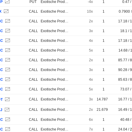
RP
PUT
Exotische Produkte
-4x
1
0.47 /
X
CALL
Exotische Produkte
10x
1
0.7900
SC
CALL
Exotische Produkte
2x
1
17.18 / 
SC
CALL
Exotische Produkte
3x
1
18.1 / 
SC
CALL
Exotische Produkte
4x
1
17.18 / 
SC
CALL
Exotische Produkte
5x
1
14.68 / 
SC
CALL
Exotische Produkte
2x
1
85.77 / 
SC
CALL
Exotische Produkte
3x
1
90.28 / 
SC
CALL
Exotische Produkte
4x
1
85.63 / 
SC
CALL
Exotische Produkte
5x
1
73.07 /
CALL
Exotische Produkte
3x
14.787
16.77 / 
DT
CALL
Exotische Produkte
2x
21.679
16.49 / 
EJ
SC
CALL
Exotische Produkte
6x
1
40.48 /
SC
CALL
Exotische Produkte
7x
1
24.04 / 