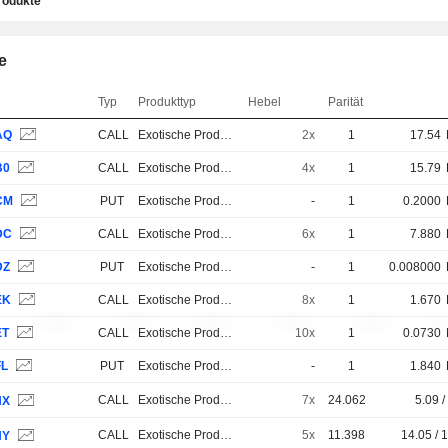
rodukte
e
Typ
Produkttyp
Hebel
Parität
AQ
CALL
Exotische Produkte
2x
1
17.54
B0
CALL
Exotische Produkte
4x
1
15.79
CM
PUT
Exotische Produkte
-
1
0.2000
DC
CALL
Exotische Produkte
6x
1
7.880
DZ
PUT
Exotische Produkte
-
1
0.008000
EK
CALL
Exotische Produkte
8x
1
1.670
ET
CALL
Exotische Produkte
10x
1
0.0730
FL
PUT
Exotische Produkte
-
1
1.840
CALL
Exotische Produkte
7x
24.062
5.09 /
NX
CALL
Exotische Produkte
5x
11.398
14.05 / 
NY