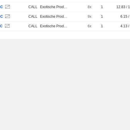
SC
CALL
Exotische Produkte
8x
1
12.83 / 
SC
CALL
Exotische Produkte
9x
1
6.15 /
SC
CALL
Exotische Produkte
6x
1
4.13 /