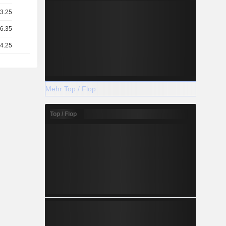
13.25
 6.35
 4.25
Mehr Top / Flop
Top / Flop