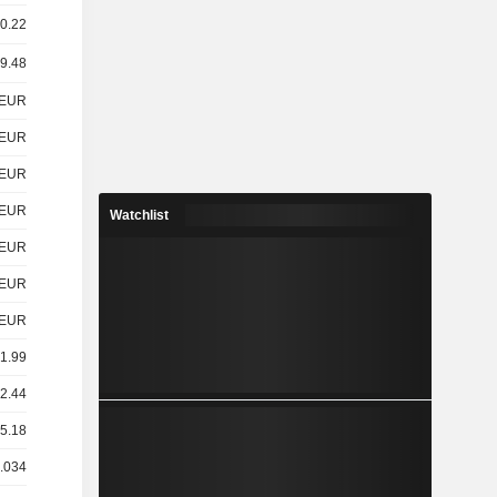
20.22
19.48
EUR
EUR
EUR
EUR
Watchlist
EUR
EUR
EUR
41.99
22.44
 5.18
0.034