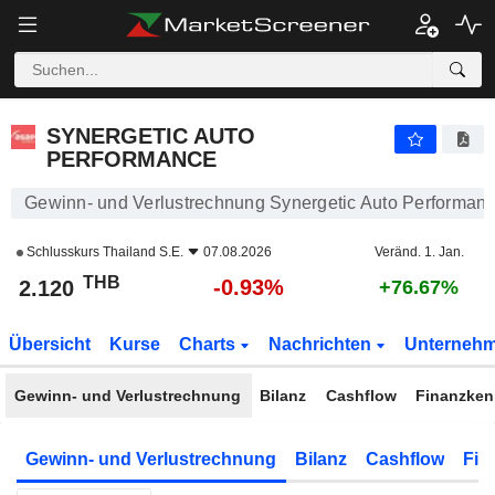
SYNERGETIC AUTO PERFORMANCE
2.120
฿
-0.93%
SYNERGETIC AUTO
PERFORMANCE
Gewinn- und Verlustrechnung Synergetic Auto Performan
Schlusskurs
Thailand S.E.
07.08.2026
Veränd. 1. Jan.
THB
-0.93%
2.120
+76.67%
Übersicht
Kurse
Charts
Nachrichten
Unterneh
Gewinn- und Verlustrechnung
Bilanz
Cashflow
Finanzken
Gewinn- und Verlustrechnung
Bilanz
Cashflow
Fin