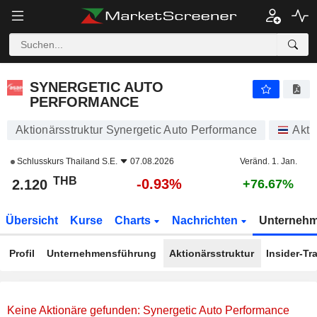
SYNERGETIC AUTO PERFORMANCE
2.120
฿
-0.93%
SYNERGETIC AUTO
PERFORMANCE
Aktionärsstruktur Synergetic Auto Performance
Akti
Schlusskurs
Thailand S.E.
07.08.2026
Veränd. 1. Jan.
THB
-0.93%
2.120
+76.67%
Übersicht
Kurse
Charts
Nachrichten
Unterneh
Profil
Unternehmensführung
Aktionärsstruktur
Insider-Tr
Keine Aktionäre gefunden: Synergetic Auto Performance