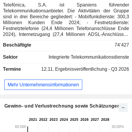
Telefónica, S.A. ist Spaniens führender
Telekommunikationsanbieter. Die Aktivitäten der Gruppe
sind in drei Bereiche gegliedert: - Mobilfunkdienste: 300,3
Millionen Kunden Ende 2024; - Festnetzdienste:
Festnetztelefonie (24,4 Millionen Telefonanschlüsse Ende
2024), Internetzugang (27,4 Millionen ADSL-Anschlüsse),
Pay-TV (10,3 Millionen Abonnenten) usw.; -
Beschäftigte
74’427
Telekommunikationsdienste für Unternehmen: Mobilfunk
(24,2 Millionen Kunden Ende 2024) und Festnetztelefonie
Sektor
Integrierte Telekommunikationsdienste
(3,4 Millionen Anschlüsse). Der Nettoumsatz verteilt sich
geografisch wie folgt: Spanien (30,9 %), Brasilien (23,3 %),
Termine
12.11.
Ergebnisveröffentlichung - Q3 2026
Lateinamerika (21,9 %), Deutschland (20,6 %) und Sonstige
(3,3 %).
Mehr Unternehmensinformationen
Gewinn- und Verlustrechnung sowie Schätzungen