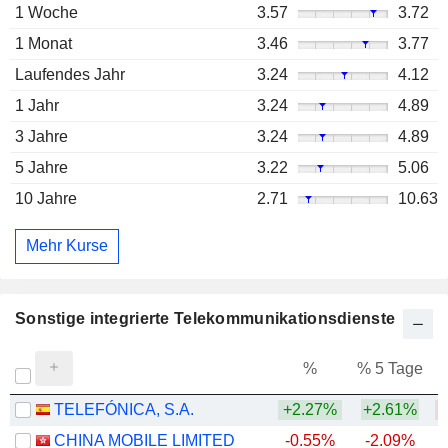
1 Woche
3.57
3.72
1 Monat
3.46
3.77
Laufendes Jahr
3.24
4.12
1 Jahr
3.24
4.89
3 Jahre
3.24
4.89
5 Jahre
3.22
5.06
10 Jahre
2.71
10.63
Mehr Kurse
Sonstige integrierte Telekommunikationsdienste
%
% 5 Tage
%
TELEFÓNICA, S.A.
+2.27%
+2.61%
CHINA MOBILE LIMITED
-0.55%
-2.09%