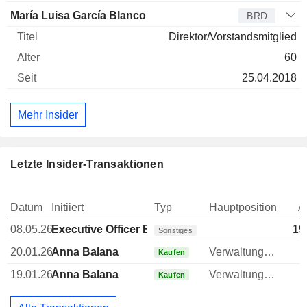
María Luisa García Blanco
BRD
Direktor/Vorstandsmitglied
60
25.04.2018
Mehr Insider
Letzte Insider-Transaktionen
Datum
Initiiert
Typ
Hauptposition
A
08.05.26
Executive Officer Brazilian
19
Sonstiges
20.01.26
Anna Balana
Verwaltungsratsmitglied
Kaufen
19.01.26
Anna Balana
Verwaltungsratsmitglied
Kaufen