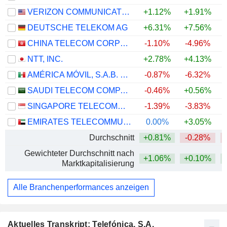
VERIZON COMMUNICATIONS, INC.
+1.12%
+1.91%
+
DEUTSCHE TELEKOM AG
+6.31%
+7.56%
CHINA TELECOM CORPORATION LIMITED
-1.10%
-4.96%
NTT, INC.
+2.78%
+4.13%
AMÉRICA MÓVIL, S.A.B. DE C.V.
-0.87%
-6.32%
+
SAUDI TELECOM COMPANY
-0.46%
+0.56%
SINGAPORE TELECOMMUNICATIONS LIMITED
-1.39%
-3.83%
EMIRATES TELECOMMUNICATIONS GROUP COMPANY
0.00%
+3.05%
+
Durchschnitt
+0.81%
-0.28%
Gewichteter Durchschnitt nach
+1.06%
+0.10%
Marktkapitalisierung
Alle Branchenperformances anzeigen
Aktuelles Transkript: Telefónica, S.A.