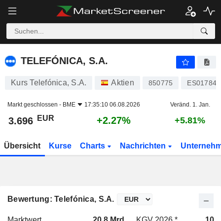
TELEFÓNICA, S.A.
3.696
€
+2.27%
TELEFÓNICA, S.A.
Kurs Telefónica, S.A.
Aktien
850775
ES017843
Markt geschlossen -
BME
17:35:10 06.08.2026
Veränd. 1. Jan.
EUR
+2.27%
3.696
+5.81%
Übersicht
Kurse
Charts
Nachrichten
Unterneh
Bewertung: Telefónica, S.A.
Marktwert
20.8 Mrd.
KGV 2026 *
10.2