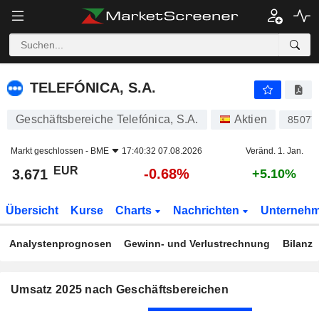
TELEFÓNICA, S.A.
3.671
€
-0.68%
TELEFÓNICA, S.A.
Geschäftsbereiche Telefónica, S.A.
Aktien
85077
Markt geschlossen -
BME
17:40:32 07.08.2026
Veränd. 1. Jan.
EUR
-0.68%
3.671
+5.10%
Übersicht
Kurse
Charts
Nachrichten
Unterneh
Analystenprognosen
Gewinn- und Verlustrechnung
Bilanz
Umsatz 2025 nach Geschäftsbereichen