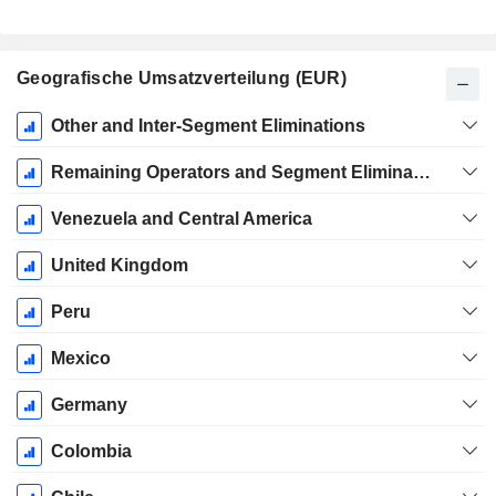
Geografische Umsatzverteilung (EUR)
Ende d.
Other and Inter-Segment Eliminations
Geschäftsjahres:
Dezember
Remaining Operators and Segment Eliminations
Venezuela and Central America
United Kingdom
Peru
Mexico
Germany
Colombia