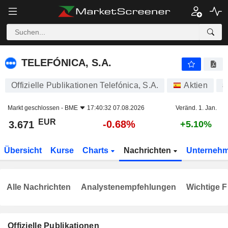
TELEFÓNICA, S.A.
3.671
€
-0.68%
TELEFÓNICA, S.A.
Offizielle Publikationen Telefónica, S.A.
Aktien
8
Markt geschlossen -
BME
17:40:32 07.08.2026
Veränd. 1. Jan.
EUR
-0.68%
3.671
+5.10%
Übersicht
Kurse
Charts
Nachrichten
Unterneh
Alle Nachrichten
Analystenempfehlungen
Wichtige F
Offizielle Publikationen