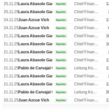
25.11.25
Laura Abasolo García de Baquedano
Chief Financial Officer (CFO)
1
Kaufen
25.11.25
Laura Abasolo García de Baquedano
Chief Financial Officer (CFO)
Kaufen
24.11.25
Juan Azcue Vich
Chief Financial Officer (CFO)
1
Kaufen
24.11.25
Juan Azcue Vich
Chief Financial Officer (CFO)
Kaufen
21.11.25
Laura Abasolo García de Baquedano
Chief Financial Officer (CFO)
1
Kaufen
21.11.25
Laura Abasolo García de Baquedano
Chief Financial Officer (CFO)
1
Kaufen
21.11.25
Laura Abasolo García de Baquedano
Chief Financial Officer (CFO)
Kaufen
21.11.25
Laura Abasolo García de Baquedano
Chief Financial Officer (CFO)
1
Kaufen
21.11.25
Pablo de Carvajal González
Leitung Kommunikation
1
Kaufen
21.11.25
Laura Abasolo García de Baquedano
Chief Financial Officer (CFO)
Kaufen
21.11.25
Laura Abasolo García de Baquedano
Chief Financial Officer (CFO)
1
Kaufen
21.11.25
Pablo de Carvajal González
Leitung Kommunikation
2
Kaufen
20.11.25
Juan Azcue Vich
Chief Financial Officer (CFO)
1
Kaufen