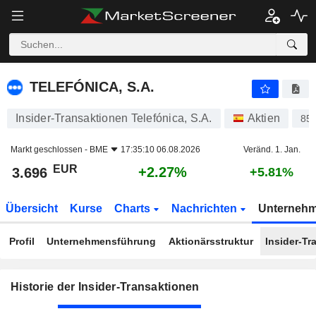
TELEFÓNICA, S.A.
TELEFÓNICA, S.A.
Insider-Transaktionen Telefónica, S.A.
Aktien
85
Markt geschlossen -
BME
17:35:10 06.08.2026
Veränd. 1. Jan.
EUR
+2.27%
3.696
+5.81%
Übersicht
Kurse
Charts
Nachrichten
Unterneh
Profil
Unternehmensführung
Aktionärsstruktur
Insider-Tr
Historie der Insider-Transaktionen