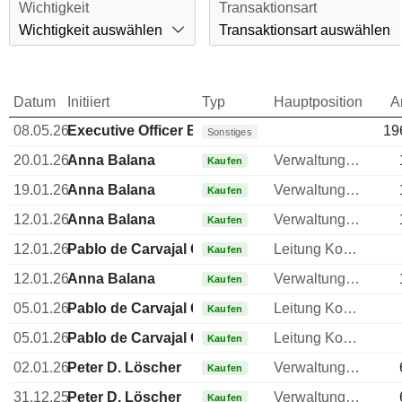
Wichtigkeit
Transaktionsart
Wichtigkeit auswählen
Transaktionsart auswählen
Datum
Initiiert
Typ
Hauptposition
A
08.05.26
Executive Officer Brazilian
19
Sonstiges
20.01.26
Anna Balana
Verwaltungsratsmitglied
Kaufen
19.01.26
Anna Balana
Verwaltungsratsmitglied
Kaufen
12.01.26
Anna Balana
Verwaltungsratsmitglied
Kaufen
12.01.26
Pablo de Carvajal González
Leitung Kommunikation
Kaufen
12.01.26
Anna Balana
Verwaltungsratsmitglied
Kaufen
05.01.26
Pablo de Carvajal González
Leitung Kommunikation
Kaufen
05.01.26
Pablo de Carvajal González
Leitung Kommunikation
Kaufen
02.01.26
Peter D. Löscher
Verwaltungsratsmitglied
Kaufen
31.12.25
Peter D. Löscher
Verwaltungsratsmitglied
Kaufen