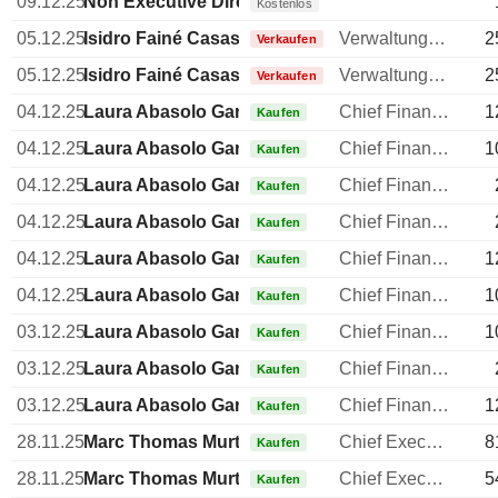
09.12.25
Non Executive Director Brazilian
Kostenlos
05.12.25
Isidro Fainé Casas
Verwaltungsratsmitglied
2
Verkaufen
05.12.25
Isidro Fainé Casas
Verwaltungsratsmitglied
2
Verkaufen
04.12.25
Laura Abasolo García de Baquedano
Chief Financial Officer (CFO)
1
Kaufen
04.12.25
Laura Abasolo García de Baquedano
Chief Financial Officer (CFO)
1
Kaufen
04.12.25
Laura Abasolo García de Baquedano
Chief Financial Officer (CFO)
Kaufen
04.12.25
Laura Abasolo García de Baquedano
Chief Financial Officer (CFO)
Kaufen
04.12.25
Laura Abasolo García de Baquedano
Chief Financial Officer (CFO)
1
Kaufen
04.12.25
Laura Abasolo García de Baquedano
Chief Financial Officer (CFO)
1
Kaufen
03.12.25
Laura Abasolo García de Baquedano
Chief Financial Officer (CFO)
1
Kaufen
03.12.25
Laura Abasolo García de Baquedano
Chief Financial Officer (CFO)
Kaufen
03.12.25
Laura Abasolo García de Baquedano
Chief Financial Officer (CFO)
1
Kaufen
28.11.25
Marc Thomas Murtra Millar
Chief Executive Officer (CEO)
8
Kaufen
28.11.25
Marc Thomas Murtra Millar
Chief Executive Officer (CEO)
5
Kaufen