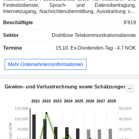
Festnetzdienste, Sprach- und Datenübertragung,
Internetzugang, Nachrichtenübermittlung, Ausstrahlung von
Fernsehkanälen, Verkauf von
Beschäftigte
9’819
Telekommunikationsausrüstung usw.; - Verwaltung von
Telekommunikationsinfrastruktur (4,1 %): Bau, Entwicklung
Sektor
Drahtlose Telekommunikationsdienste
und Vermietung von Türmen, Masten, Gebäuden usw.; -
Sonstiges (6,1 %): Offshore-Telekommunikationsdienste,
Termine
15.10.
Ex-Dividenden-Tag - 4.7 NOK
Zusammenschaltung zwischen Betreibern usw. Der
Nettoumsatz verteilt sich geografisch wie folgt: Norwegen
(34,7 %), Schweden (18,6 %), Bangladesch (17,4 %),
Mehr Unternehmensinformationen
Finnland (17,3 %), Dänemark (8,2 %) und Sonstige (3,8 %).
Gewinn- und Verlustrechnung sowie Schätzungen