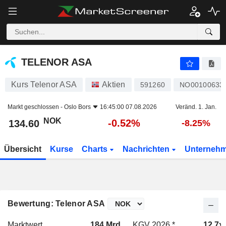
TELENOR ASA
134.60
kr
-0.52%
TELENOR ASA
Kurs Telenor ASA
Aktien
591260
NO00100633
Markt geschlossen -
Oslo Bors
16:45:00 07.08.2026
Veränd. 1. Jan.
NOK
-0.52%
134.60
-8.25%
Übersicht
Kurse
Charts
Nachrichten
Unterneh
Bewertung: Telenor ASA
Marktwert
184 Mrd.
KGV 2026 *
12.7x