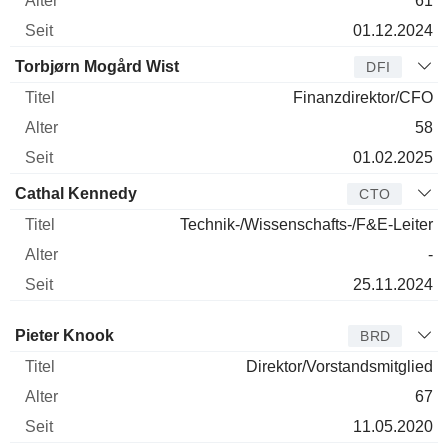
61
01.12.2024
Torbjørn Mogård Wist
DFI
Finanzdirektor/CFO
58
01.02.2025
Cathal Kennedy
CTO
Technik-/Wissenschafts-/F&E-Leiter
-
25.11.2024
Verwaltungsratsmitglied
Titel
Alter
Seit
Pieter Knook
BRD
Direktor/Vorstandsmitglied
67
11.05.2020