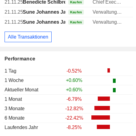
21.11.25
Benedicte Schilbred Fasmer
Chief Executive Officer (CEO)
Kaufen
21.11.25
Sune Johannes Jakobsson
Verwaltungsratsmitglied
Kaufen
21.11.25
Sune Johannes Jakobsson
Verwaltungsratsmitglied
Kaufen
Alle Transaktionen
Performance
1 Tag
-0.52%
1 Woche
+0.60%
Aktueller Monat
+0.60%
1 Monat
-6.79%
3 Monate
-12.82%
6 Monate
-22.42%
Laufendes Jahr
-8.25%