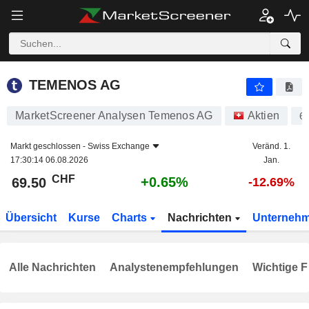
TEMENOS AG
69.50
CHF
+0.65%
TEMENOS AG
MarketScreener Analysen Temenos AG
Aktien
6
Markt geschlossen -
Swiss Exchange
Veränd. 1.
17:30:14 06.08.2026
Jan.
CHF
+0.65%
69.50
-12.69%
Übersicht
Kurse
Charts
Nachrichten
Unterneh
Alle Nachrichten
Analystenempfehlungen
Wichtige F