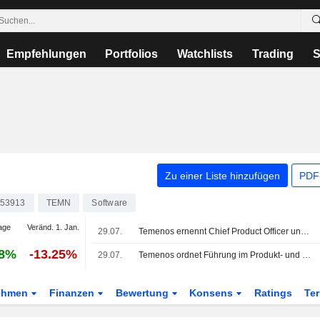
Empfehlungen
Portfolios
Watchlists
Trading
S
Zu einer Liste hinzufügen
PDF-
53913
TEMN
Software
age
Veränd. 1. Jan.
29.07.
Temenos ernennt Chief Product Officer und Chief Technology Officer
88%
-13.25%
29.07.
Temenos ordnet Führung im Produkt- und Technologiebereich neu
ehmen
Finanzen
Bewertung
Konsens
Ratings
Te