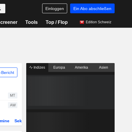
Einloggen
Ein Abo abschließen
creener
Tools
Top / Flop
Edition Schweiz
Indizes
Europa
Amerika
Asien
Bericht
MT
AW
rmine
Sektor
Derivate
ETFs