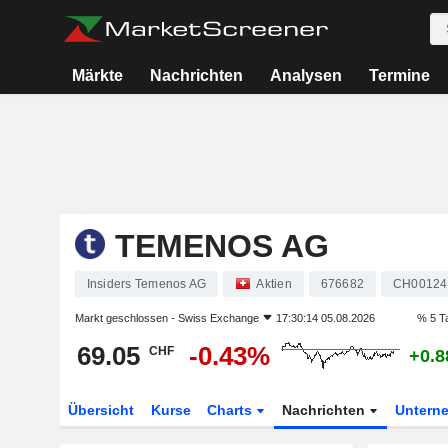
Märkte
Nachrichten
Analysen
Termine
TEMENOS AG
Insiders Temenos AG
Aktien
676682
CH00124
Markt geschlossen -
Swiss Exchange
17:30:14 05.08.2026
% 5 T
69.05
-0.43%
CHF
+0.
Übersicht
Kurse
Charts
Nachrichten
Untern