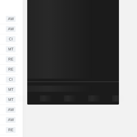
AW
AW
CI
MT
RE
RE
CI
MT
MT
AW
AW
RE