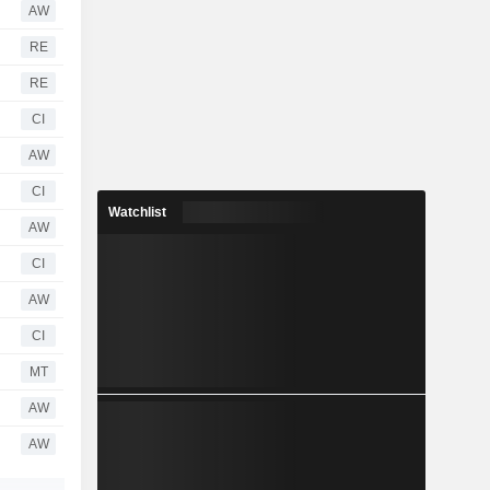
AW
RE
RE
CI
AW
CI
Watchlist
AW
CI
AW
CI
MT
AW
AW